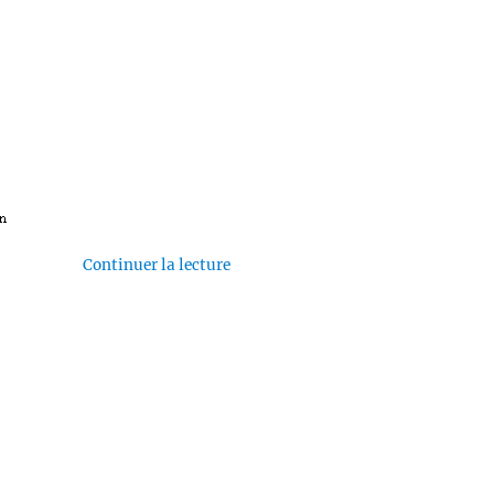
de « Survivre… ou mourir ! »
Continuer la lecture