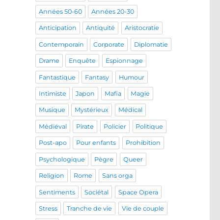
Années 50-60
Années 20-30
Anticipation
Antiquité
Aristocratie
Contemporain
Corporate
Diplomatie
Drame
Enquête
Espionnage
Fantastique
Fantasy
Humour
Intimiste
Japon
Mafia
Magie
Musique
Mystérieux
Médical
Médiéval
Pirate
Policier
Politique
Post-apo
Pour enfants
Prohibition
Psychologique
Pègre
Queer
Religion
Rome
Sans orga
Sentiments
Sociétal
Space Opera
Stress
Tranche de vie
Vie de couple