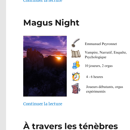
de « Teen Night Apocalypse »
Continuer la lecture
Magus Night
de « Magus Night »
Continuer la lecture
À travers les ténèbres