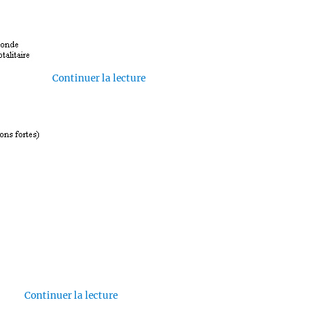
de « Hiver Nucléaire »
Continuer la lecture
de « Aux Trois Héros »
Continuer la lecture