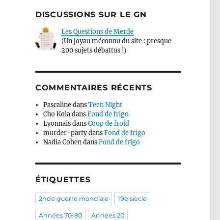
DISCUSSIONS SUR LE GN
Les Questions de Merde
(Un joyau méconnu du site : presque
200 sujets débattus !)
COMMENTAIRES RÉCENTS
Pascaline
dans
Teen Night
Cho Kola
dans
Fond de frigo
Lyonnais
dans
Coup de froid
murder-party
dans
Fond de frigo
Nadia Cohen
dans
Fond de frigo
ÉTIQUETTES
2nde guerre mondiale
19e siècle
Années 70-80
Années 20