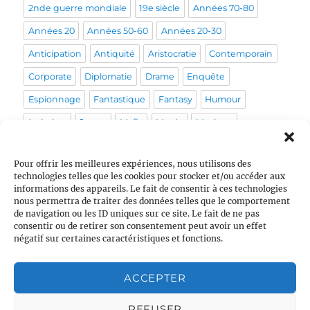
2nde guerre mondiale
19e siècle
Années 70-80
Années 20
Années 50-60
Années 20-30
Anticipation
Antiquité
Aristocratie
Contemporain
Corporate
Diplomatie
Drame
Enquête
Espionnage
Fantastique
Fantasy
Humour
Intimiste
Japon
Mafia
Magie
Musique
Mystérieux
Médical
Médiéval
Pirate
Policier
Pour offrir les meilleures expériences, nous utilisons des
Politique
Post-apo
Pour enfants
Prohibition
technologies telles que les cookies pour stocker et/ou accéder aux
informations des appareils. Le fait de consentir à ces technologies
Psychologique
Pègre
Queer
Religion
Rome
nous permettra de traiter des données telles que le comportement
Sans orga
Sentiments
Sociétal
Space Opera
de navigation ou les ID uniques sur ce site. Le fait de ne pas
consentir ou de retirer son consentement peut avoir un effet
Stress
Tranche de vie
Vie de couple
École
négatif sur certaines caractéristiques et fonctions.
ACCEPTER
VOUS AVEZ ENRICHI UN SCÉNARIO ?
REFUSER