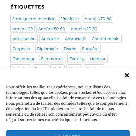
ÉTIQUETTES
2nde guerre mondiale
19e siècle
Années 70-80
Années 20
Années 50-60
Années 20-30
Anticipation
Antiquité
Aristocratie
Contemporain
Corporate
Diplomatie
Drame
Enquête
Espionnage
Fantastique
Fantasy
Humour
Intimiste
Japon
Mafia
Magie
Musique
Mystérieux
Médical
Médiéval
Pirate
Policier
Pour offrir les meilleures expériences, nous utilisons des
Politique
Post-apo
Pour enfants
Prohibition
technologies telles que les cookies pour stocker et/ou accéder aux
informations des appareils. Le fait de consentir à ces technologies
Psychologique
Pègre
Queer
Religion
Rome
nous permettra de traiter des données telles que le comportement
Sans orga
Sentiments
Sociétal
Space Opera
de navigation ou les ID uniques sur ce site. Le fait de ne pas
consentir ou de retirer son consentement peut avoir un effet
Stress
Tranche de vie
Vie de couple
École
négatif sur certaines caractéristiques et fonctions.