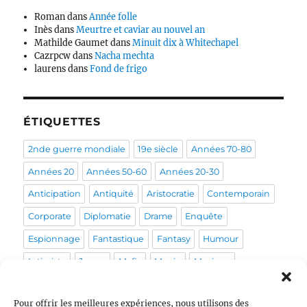
Roman
dans
Année folle
Inès
dans
Meurtre et caviar au nouvel an
Mathilde Gaumet
dans
Minuit dix à Whitechapel
Cazrpcw
dans
Nacha mechta
laurens
dans
Fond de frigo
ÉTIQUETTES
2nde guerre mondiale
19e siècle
Années 70-80
Années 20
Années 50-60
Années 20-30
Anticipation
Antiquité
Aristocratie
Contemporain
Corporate
Diplomatie
Drame
Enquête
Espionnage
Fantastique
Fantasy
Humour
Intimiste
Japon
Mafia
Magie
Musique
Mystérieux
Médical
Médiéval
Pirate
Policier
Pour offrir les meilleures expériences, nous utilisons des
Politique
Post-apo
Pour enfants
Prohibition