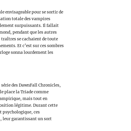
le envisageable pour se sortir de
nation totale des vampires
ement surpuissants. Il fallait
ssmond, pendant que les autres
traîtres se cachaient de toute
nements. Et c’est sur ces sombres
horloge sonna lourdement les
a série des DawnFall Chronicles,
lle place la Triade comme
vampirique, mais tout en
position légitime. Durant cette
 psychologique, ces
, leur garantissant un sort