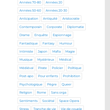
Années 70-80
Années 20
Années 50-60
Années 20-30
Anticipation
Antiquité
Aristocratie
Contemporain
Corporate
Diplomatie
Drame
Enquête
Espionnage
Fantastique
Fantasy
Humour
Intimiste
Japon
Mafia
Magie
Musique
Mystérieux
Médical
Médiéval
Pirate
Policier
Politique
Post-apo
Pour enfants
Prohibition
Psychologique
Pègre
Queer
Religion
Rome
Sans orga
Sentiments
Sociétal
Space Opera
Stress
Tranche de vie
Vie de couple