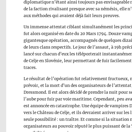
diplomatique n’étant ainsi toujours pas envisageable 
de la faction rivalisant presque avec sa némésis, elle n
aux méthodes qui avaient déjà fait leurs preuves.
Un immense attentat ciblant simultanément les princip
fut alors organisé en date du 20 Mars 1794. Douze vamp
gigantesque opération, accompagnés de quelques dizai
de leurs clans respectifs. Le jour de l’assaut, à 19h pré
lancé sur chacun d’eux les téléporterait instantanément
de Celje en Slovénie, leur permettant de fuir facilement
traces.
Le résultat de l’opération fut relativement fructueux, 
prévoir, et la mort d’un des organisateurs de l’attentat,
Dressmond. Il est alors décidé de prendre la nuit pour s
l’aube pour fuir par voie maritime. Cependant, peu ava
est annoncée en catastrophe. Une équipe de vampires D
vers le Château de Celje, et ils devraient arriver sur les
seule possibilité : un traître. Et comme si la situation 
organisateurs au pouvoir réputé le plus puissant de la 