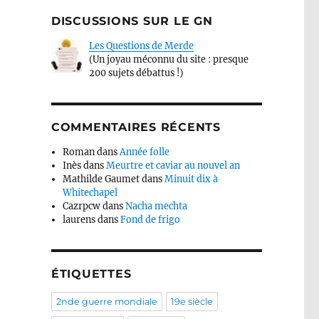
DISCUSSIONS SUR LE GN
Les Questions de Merde
(Un joyau méconnu du site : presque
200 sujets débattus !)
COMMENTAIRES RÉCENTS
Roman
dans
Année folle
Inès
dans
Meurtre et caviar au nouvel an
Mathilde Gaumet
dans
Minuit dix à
Whitechapel
Cazrpcw
dans
Nacha mechta
laurens
dans
Fond de frigo
ÉTIQUETTES
2nde guerre mondiale
19e siècle