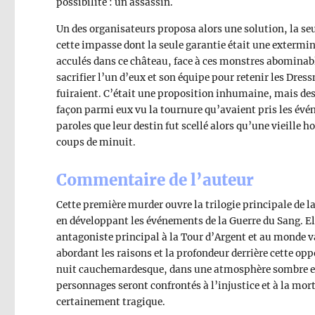
possibilité : un assassin.
Un des organisateurs proposa alors une solution, la seu
cette impasse dont la seule garantie était une extermi
acculés dans ce château, face à ces monstres abominabl
sacrifier l’un d’eux et son équipe pour retenir les Dre
fuiraient. C’était une proposition inhumaine, mais des 
façon parmi eux vu la tournure qu’avaient pris les évé
paroles que leur destin fut scellé alors qu’une vieille 
coups de minuit.
Commentaire de l’auteur
Cette première murder ouvre la trilogie principale de l
en développant les événements de la Guerre du Sang. E
antagoniste principal à la Tour d’Argent et au monde 
abordant les raisons et la profondeur derrière cette op
nuit cauchemardesque, dans une atmosphère sombre et
personnages seront confrontés à l’injustice et à la mort
certainement tragique.