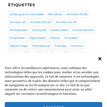
ÉTIQUETTES
2nde guerre mondiale
19e siècle
Années 70-80
Années 20
Années 50-60
Années 20-30
Anticipation
Antiquité
Aristocratie
Contemporain
Corporate
Diplomatie
Drame
Enquête
Espionnage
Fantastique
Fantasy
Humour
Intimiste
Japon
Mafia
Magie
Musique
Mystérieux
Médical
Médiéval
Pirate
Policier
Pour offrir les meilleures expériences, nous utilisons des
Politique
Post-apo
Pour enfants
Prohibition
technologies telles que les cookies pour stocker et/ou accéder aux
informations des appareils. Le fait de consentir à ces technologies
Psychologique
Pègre
Queer
Religion
Rome
nous permettra de traiter des données telles que le comportement
Sans orga
Sentiments
Sociétal
Space Opera
de navigation ou les ID uniques sur ce site. Le fait de ne pas
consentir ou de retirer son consentement peut avoir un effet
Stress
Tranche de vie
Vie de couple
École
négatif sur certaines caractéristiques et fonctions.