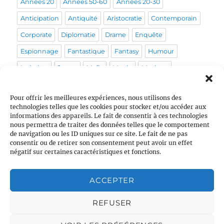
Années 20
Années 50-60
Années 20-30
Anticipation
Antiquité
Aristocratie
Contemporain
Corporate
Diplomatie
Drame
Enquête
Espionnage
Fantastique
Fantasy
Humour
Intimiste
Japon
Mafia
Magie
Musique
Mystérieux
Médical
Médiéval
Pirate
Policier
Pour offrir les meilleures expériences, nous utilisons des
Politique
Post-apo
Pour enfants
Prohibition
technologies telles que les cookies pour stocker et/ou accéder aux
informations des appareils. Le fait de consentir à ces technologies
Psychologique
Pègre
Queer
Religion
Rome
nous permettra de traiter des données telles que le comportement
Sans orga
Sentiments
Sociétal
Space Opera
de navigation ou les ID uniques sur ce site. Le fait de ne pas
consentir ou de retirer son consentement peut avoir un effet
Stress
Tranche de vie
Vie de couple
École
négatif sur certaines caractéristiques et fonctions.
ACCEPTER
VOUS AVEZ ENRICHI UN SCÉNARIO ?
REFUSER
Si vous créez du matériel
qui enrichit un scénario, n’hésitez
pas à en
faire profiter de futurs organisateurs
! La marche à