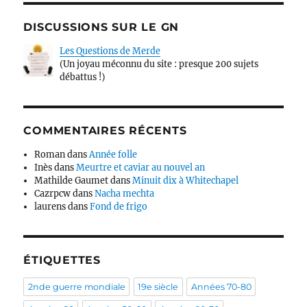
DISCUSSIONS SUR LE GN
Les Questions de Merde
(Un joyau méconnu du site : presque 200 sujets
débattus !)
COMMENTAIRES RÉCENTS
Roman
dans
Année folle
Inès
dans
Meurtre et caviar au nouvel an
Mathilde Gaumet
dans
Minuit dix à Whitechapel
Cazrpcw
dans
Nacha mechta
laurens
dans
Fond de frigo
ÉTIQUETTES
2nde guerre mondiale
19e siècle
Années 70-80