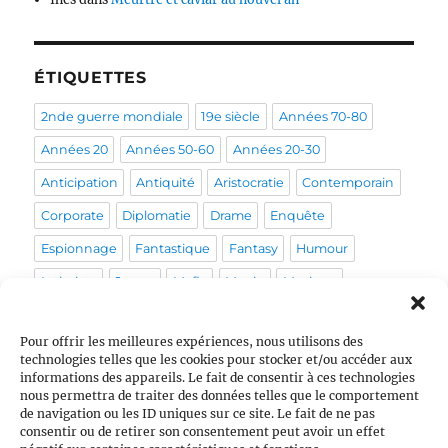
ÉTIQUETTES
2nde guerre mondiale
19e siècle
Années 70-80
Années 20
Années 50-60
Années 20-30
Anticipation
Antiquité
Aristocratie
Contemporain
Corporate
Diplomatie
Drame
Enquête
Espionnage
Fantastique
Fantasy
Humour
Intimiste
Japon
Mafia
Magie
Musique
Mystérieux
Médical
Médiéval
Pirate
Policier
Pour offrir les meilleures expériences, nous utilisons des
Politique
Post-apo
Pour enfants
Prohibition
technologies telles que les cookies pour stocker et/ou accéder aux
informations des appareils. Le fait de consentir à ces technologies
Psychologique
Pègre
Queer
Religion
Rome
nous permettra de traiter des données telles que le comportement
Sans orga
Sentiments
Sociétal
Space Opera
de navigation ou les ID uniques sur ce site. Le fait de ne pas
consentir ou de retirer son consentement peut avoir un effet
Stress
Tranche de vie
Vie de couple
École