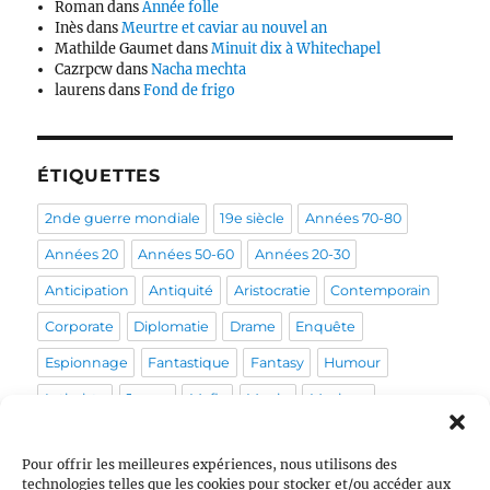
Roman
dans
Année folle
Inès
dans
Meurtre et caviar au nouvel an
Mathilde Gaumet
dans
Minuit dix à Whitechapel
Cazrpcw
dans
Nacha mechta
laurens
dans
Fond de frigo
ÉTIQUETTES
2nde guerre mondiale
19e siècle
Années 70-80
Années 20
Années 50-60
Années 20-30
Anticipation
Antiquité
Aristocratie
Contemporain
Corporate
Diplomatie
Drame
Enquête
Espionnage
Fantastique
Fantasy
Humour
Intimiste
Japon
Mafia
Magie
Musique
Mystérieux
Médical
Médiéval
Pirate
Policier
Pour offrir les meilleures expériences, nous utilisons des
Politique
Post-apo
Pour enfants
Prohibition
technologies telles que les cookies pour stocker et/ou accéder aux