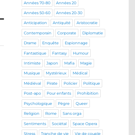
Années 70-80
Années 20
Années 50-60
Années 20-30
Anticipation
Antiquité
Aristocratie
Contemporain
Corporate
Diplomatie
Drame
Enquête
Espionnage
Fantastique
Fantasy
Humour
Intimiste
Japon
Mafia
Magie
Musique
Mystérieux
Médical
Médiéval
Pirate
Policier
Politique
Post-apo
Pour enfants
Prohibition
Psychologique
Pègre
Queer
Religion
Rome
Sans orga
Sentiments
Sociétal
Space Opera
Stress
Tranche de vie
Vie de couple