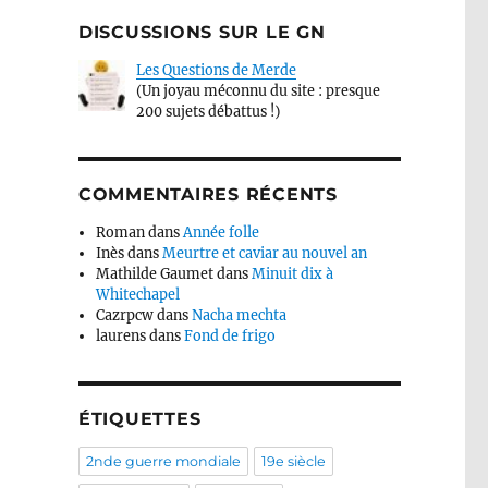
DISCUSSIONS SUR LE GN
Les Questions de Merde
(Un joyau méconnu du site : presque
200 sujets débattus !)
COMMENTAIRES RÉCENTS
Roman
dans
Année folle
Inès
dans
Meurtre et caviar au nouvel an
Mathilde Gaumet
dans
Minuit dix à
Whitechapel
Cazrpcw
dans
Nacha mechta
laurens
dans
Fond de frigo
ÉTIQUETTES
2nde guerre mondiale
19e siècle