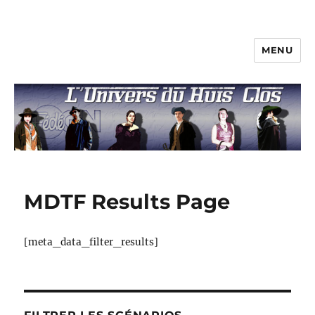
MENU
L'univers du huis clos
MDTF Results Page
[meta_data_filter_results]