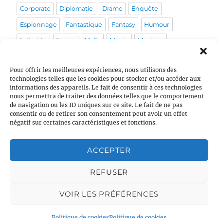
Corporate
Diplomatie
Drame
Enquête
Espionnage
Fantastique
Fantasy
Humour
Intimiste
Japon
Mafia
Magie
Musique
Mystérieux
Médical
Médiéval
Pirate
Policier
Pour offrir les meilleures expériences, nous utilisons des
Politique
Post-apo
Pour enfants
Prohibition
technologies telles que les cookies pour stocker et/ou accéder aux
informations des appareils. Le fait de consentir à ces technologies
Psychologique
Pègre
Queer
Religion
Rome
nous permettra de traiter des données telles que le comportement
Sans orga
Sentiments
Sociétal
Space Opera
de navigation ou les ID uniques sur ce site. Le fait de ne pas
consentir ou de retirer son consentement peut avoir un effet
Stress
Tranche de vie
Vie de couple
École
négatif sur certaines caractéristiques et fonctions.
ACCEPTER
VOUS AVEZ ENRICHI UN SCÉNARIO ?
REFUSER
Si vous créez du matériel
qui enrichit un scénario, n’hésitez
pas à en
faire profiter de futurs organisateurs
! La marche à
VOIR LES PRÉFÉRENCES
suivre est expliquée en deuxième moitié de
cette page
.
Politique de cookies
Politique de cookies