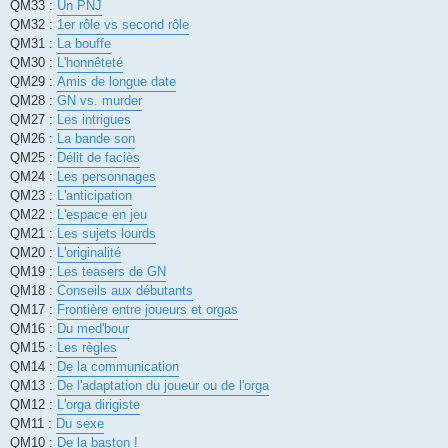
QM33 :
Un PNJ
QM32 :
1er rôle vs second rôle
QM31 :
La bouffe
QM30 :
L'honnêteté
QM29 :
Amis de longue date
QM28 :
GN vs. murder
QM27 :
Les intrigues
QM26 :
La bande son
QM25 :
Délit de faciès
QM24 :
Les personnages
QM23 :
L'anticipation
QM22 :
L'espace en jeu
QM21 :
Les sujets lourds
QM20 :
L'originalité
QM19 :
Les teasers de GN
QM18 :
Conseils aux débutants
QM17 :
Frontière entre joueurs et orgas
QM16 :
Du med'bour
QM15 :
Les règles
QM14 :
De la communication
QM13 :
De l'adaptation du joueur ou de l'orga
QM12 :
L'orga dirigiste
QM11 :
Du sexe
QM10 :
De la baston !