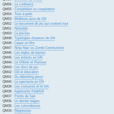
QM56 :
La confiance
QM55 :
Compétition ou coopération
QM54 :
Tous à poils
QM53 :
Meilleure asso de GN
QM52 :
Le document de jeu qui contient tout
QM51 :
Notoriété
QM50 :
Le pre-low
QM49 :
Typologies d'auteurs de GN
QM48 :
Larper un film
QM47 :
Ninja Nazi ou Zombi Communiste
QM46 :
Les règles de baston
QM45 :
Les enfants en GN
QM44 :
Le GNiste et l'humour
QM43 :
Les docs de jeu
QM42 :
GN et éducation
QM41 :
Du débriefing perso
QM40 :
Le spectacle en GN
QM39 :
Les costumes et le GN
QM38 :
Agréments FédéGN
QM37 :
Points de San
QM36 :
Le dernier wagon
QM35 :
Les coïncidences
QM34 :
Régression