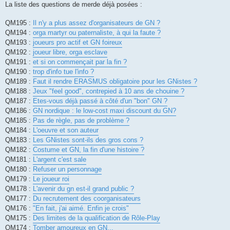
La liste des questions de merde déjà posées :
QM195 :
Il n'y a plus assez d'organisateurs de GN ?
QM194 :
orga martyr ou paternaliste, à qui la faute ?
QM193 :
joueurs pro actif et GN foireux
QM192 :
joueur libre, orga esclave
QM191 :
et si on commençait par la fin ?
QM190 :
trop d'info tue l'info ?
QM189 :
Faut il rendre ERASMUS obligatoire pour les GNistes ?
QM188 :
Jeux "feel good", contrepied à 10 ans de chouine ?
QM187 :
Etes-vous déjà passé à côté d'un "bon" GN ?
QM186 :
GN nordique : le low-cost maxi discount du GN?
QM185 :
Pas de règle, pas de problème ?
QM184 :
L'oeuvre et son auteur
QM183 :
Les GNistes sont-ils des gros cons ?
QM182 :
Costume et GN, la fin d'une histoire ?
QM181 :
L'argent c'est sale
QM180 :
Refuser un personnage
QM179 :
Le joueur roi
QM178 :
L'avenir du gn est-il grand public ?
QM177 :
Du recrutement des coorganisateurs
QM176 :
"En fait, j'ai aimé. Enfin je crois"
QM175 :
Des limites de la qualification de Rôle-Play
QM174 :
Tomber amoureux en GN...