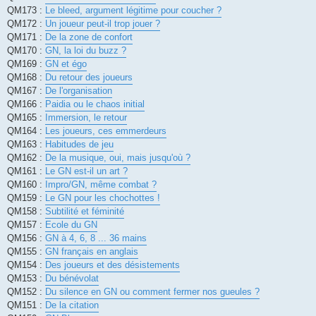
QM173 :
Le bleed, argument légitime pour coucher ?
QM172 :
Un joueur peut-il trop jouer ?
QM171 :
De la zone de confort
QM170 :
GN, la loi du buzz ?
QM169 :
GN et égo
QM168 :
Du retour des joueurs
QM167 :
De l'organisation
QM166 :
Paidia ou le chaos initial
QM165 :
Immersion, le retour
QM164 :
Les joueurs, ces emmerdeurs
QM163 :
Habitudes de jeu
QM162 :
De la musique, oui, mais jusqu'où ?
QM161 :
Le GN est-il un art ?
QM160 :
Impro/GN, même combat ?
QM159 :
Le GN pour les chochottes !
QM158 :
Subtilité et féminité
QM157 :
Ecole du GN
QM156 :
GN à 4, 6, 8 ... 36 mains
QM155 :
GN français en anglais
QM154 :
Des joueurs et des désistements
QM153 :
Du bénévolat
QM152 :
Du silence en GN ou comment fermer nos gueules ?
QM151 :
De la citation