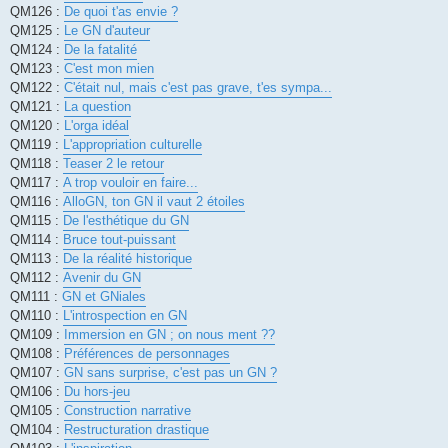
QM126 :
De quoi t'as envie ?
QM125 :
Le GN d'auteur
QM124 :
De la fatalité
QM123 :
C'est mon mien
QM122 :
C'était nul, mais c'est pas grave, t'es sympa...
QM121 :
La question
QM120 :
L'orga idéal
QM119 :
L'appropriation culturelle
QM118 :
Teaser 2 le retour
QM117 :
A trop vouloir en faire...
QM116 :
AlloGN, ton GN il vaut 2 étoiles
QM115 :
De l'esthétique du GN
QM114 :
Bruce tout-puissant
QM113 :
De la réalité historique
QM112 :
Avenir du GN
QM111 :
GN et GNiales
QM110 :
L'introspection en GN
QM109 :
Immersion en GN ; on nous ment ??
QM108 :
Préférences de personnages
QM107 :
GN sans surprise, c'est pas un GN ?
QM106 :
Du hors-jeu
QM105 :
Construction narrative
QM104 :
Restructuration drastique