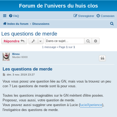
Forum de l'univers du huis clos
FAQ
S’enregistrer
Connexion
R
Index du forum
Discussions
e
Les questions de merde
c
Rechercher
Recherche 
Répondre
h
1 message • Page
1
sur
1
e
Binou
r
Murder 6000
c
h
Les questions de merde
e
M
dim. 3 nov. 2019 23:27
e
r
s
Vous vous posez une question liée au GN, mais vous la trouvez un peu
s
con ? Les questions de merde sont là pour vous.
a
g
e
Toutes les questions imaginables sur le GN méritent d'être posées.
Proposez, vous aussi, votre question de merde.
Vous pouvez aussi suggérer une question à Lucie (
lucieXperience
),
l'instigatrice des questions de merde.