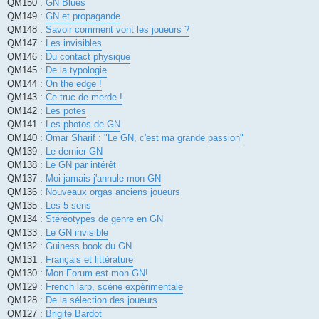
QM150 :
GN Blues
QM149 :
GN et propagande
QM148 :
Savoir comment vont les joueurs ?
QM147 :
Les invisibles
QM146 :
Du contact physique
QM145 :
De la typologie
QM144 :
On the edge !
QM143 :
Ce truc de merde !
QM142 :
Les potes
QM141 :
Les photos de GN
QM140 :
Omar Sharif : "Le GN, c'est ma grande passion"
QM139 :
Le dernier GN
QM138 :
Le GN par intérêt
QM137 :
Moi jamais j'annule mon GN
QM136 :
Nouveaux orgas anciens joueurs
QM135 :
Les 5 sens
QM134 :
Stéréotypes de genre en GN
QM133 :
Le GN invisible
QM132 :
Guiness book du GN
QM131 :
Français et littérature
QM130 :
Mon Forum est mon GN!
QM129 :
French larp, scène expérimentale
QM128 :
De la sélection des joueurs
QM127 :
Brigite Bardot