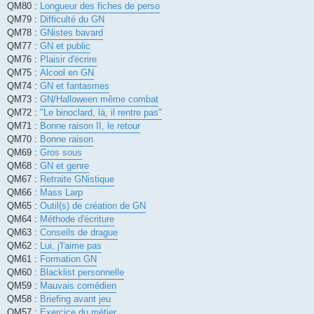
QM80 :
Longueur des fiches de perso
QM79 :
Difficulté du GN
QM78 :
GNistes bavard
QM77 :
GN et public
QM76 :
Plaisir d'écrire
QM75 :
Alcool en GN
QM74 :
GN et fantasmes
QM73 :
GN/Halloween même combat
QM72 :
"Le binoclard, là, il rentre pas"
QM71 :
Bonne raison II, le retour
QM70 :
Bonne raison
QM69 :
Gros sous
QM68 :
GN et genre
QM67 :
Retraite GNistique
QM66 :
Mass Larp
QM65 :
Outil(s) de création de GN
QM64 :
Méthode d'écriture
QM63 :
Conseils de drague
QM62 :
Lui, j'l'aime pas
QM61 :
Formation GN
QM60 :
Blacklist personnelle
QM59 :
Mauvais comédien
QM58 :
Briefing avant jeu
QM57 :
Exercice du métier