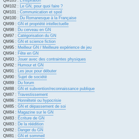
QM103 :
L'inspiration
QM102 :
Le GN, pour quoi faire ?
QM101 :
Communication et spoil
QM100 :
Du Romanesque à la Française
QM99 :
GN et propriété intellectuelle
QM98 :
Du cerveau en GN
QM97 :
Catégorisation du GN
QM96 :
GN et science fiction
QM95 :
Meilleur GN / Meilleure expérience de jeu
QM94 :
Fête en GN
QM93 :
Jouer avec des contraintes physiques
QM92 :
Humour et GN
QM91 :
Les jeux pour débuter
QM90 :
Sujet de société
QM89 :
Du forum
QM88 :
GN et subvention/reconnaissance publique
QM87 :
Travestissement
QM86 :
Honnêteté ou hypocrisie
QM85 :
GN et dépassement de soi
QM84 :
Magazine sur le GN
QM83 :
Écriture de GN
QM83 :
De la réédition
QM82 :
Danger du GN
QM81 :
GN et sommeil