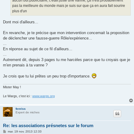
aucun but publicitaire, c'était juste une vanne, ça n'est probablement
pas la meilleure du monde mais je suis sur que ça en aura fait sourire
plus d'un
Dont moi d'ailleurs...
En revanche, je te précise que mon intervention concernait la proposition
de déclencher une fausse-guerre Rôle/expérience...
...
En réponse au sujet de ce fil d'ailleurs...
...
Autrement dit, depuis 3 pages tu me harcèles parce que tu croyais que je
m'en prenais à ta vanne ?
Je crois que tu lui prêtes un peu trop d'importance.
Mister May !
Le Wargs, c'est ici :
www.wargs.org
fenriss
Expert de miches
Re: les associations présnetes sur le forum
M
mar. 19 nov. 2013 12:33