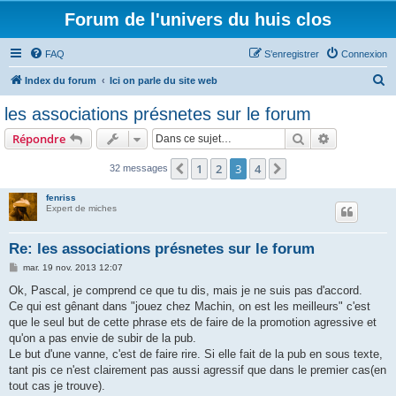
Forum de l'univers du huis clos
FAQ
S’enregistrer
Connexion
R
Index du forum
Ici on parle du site web
e
les associations présnetes sur le forum
c
Rechercher
Recherche 
Répondre
h
e
1
2
3
4
Précédente
Suivante
32 messages
r
fenriss
c
Expert de miches
h
Re: les associations présnetes sur le forum
e
M
mar. 19 nov. 2013 12:07
r
e
s
Ok, Pascal, je comprend ce que tu dis, mais je ne suis pas d'accord.
s
Ce qui est gênant dans "jouez chez Machin, on est les meilleurs" c'est
a
g
que le seul but de cette phrase ets de faire de la promotion agressive et
e
qu'on a pas envie de subir de la pub.
Le but d'une vanne, c'est de faire rire. Si elle fait de la pub en sous texte,
tant pis ce n'est clairement pas aussi agressif que dans le premier cas(en
tout cas je trouve).