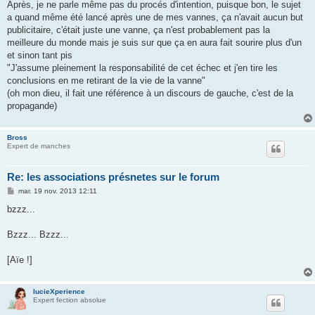
Après, je ne parle même pas du procés d'intention, puisque bon, le sujet
a quand même été lancé après une de mes vannes, ça n'avait aucun but
publicitaire, c'était juste une vanne, ça n'est probablement pas la
meilleure du monde mais je suis sur que ça en aura fait sourire plus d'un
et sinon tant pis
"J'assume pleinement la responsabilité de cet échec et j'en tire les
conclusions en me retirant de la vie de la vanne"
(oh mon dieu, il fait une référence à un discours de gauche, c'est de la
propagande)
Bross
Expert de manches
Re: les associations présnetes sur le forum
M
mar. 19 nov. 2013 12:11
e
s
bzzz...
s
a
g
Bzzz... Bzzz...
e
[Aïe !]
lucieXperience
Expert fection absolue