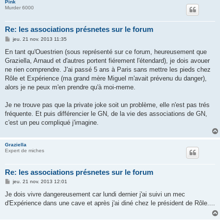
Pink
Murder 6000
Re: les associations présnetes sur le forum
M
jeu. 21 nov. 2013 11:35
e
s
En tant qu'Ouestrien (sous représenté sur ce forum, heureusement que
s
Graziella, Arnaud et d'autres portent fiérement l'étendard), je dois avouer
a
g
ne rien comprendre. J'ai passé 5 ans à Paris sans mettre les pieds chez
e
Rôle et Expérience (ma grand mère Miguel m'avait prévenu du danger),
alors je ne peux m'en prendre qu'à moi-meme.
Je ne trouve pas que la private joke soit un problème, elle n'est pas trés
fréquente. Et puis différencier le GN, de la vie des associations de GN,
c'est un peu compliqué j'imagine.
Graziella
Expert de miches
Re: les associations présnetes sur le forum
M
jeu. 21 nov. 2013 12:01
e
s
Je dois vivre dangereusement car lundi dernier j'ai suivi un mec
s
d'Expérience dans une cave et après j'ai diné chez le président de Rôle....
a
g
e