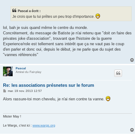
e
s
s
Pascal a écrit :
a
g
Je crois que tu lui prêtes un peu trop d'importance.
e
lol, bah je suis quand même le centre du monde.
Concrètement, du message de Batiste je n'ai retenu que "doit on faire des
privates joke d'association", trouvant que l'histoire de la guerre
Experience/role est tellement sans intérêt que ça ne vaut pas le coup
d'en parler et donc oui, depuis le début, je ne parle que du sujet des
"vannes référencés"
Pascal
Amiral du Fair-play
Re: les associations présnetes sur le forum
M
mar. 19 nov. 2013 12:57
e
s
Alors rassure-toi mon chevelu, je n'ai rien contre ta vanne.
s
a
g
e
Mister May !
Le Wargs, c'est ici :
www.wargs.org