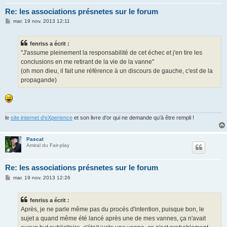
Re: les associations présnetes sur le forum
M
mar. 19 nov. 2013 12:11
e
s
s
fenriss a écrit :
a
g
"J'assume pleinement la responsabilité de cet échec et j'en tire les
e
conclusions en me retirant de la vie de la vanne"
(oh mon dieu, il fait une référence à un discours de gauche, c'est de la
propagande)
le
site internet d'eXperience
et son livre d'or qui ne demande qu'à être rempli !
Pascal
Amiral du Fair-play
Re: les associations présnetes sur le forum
M
mar. 19 nov. 2013 12:26
e
s
s
fenriss a écrit :
a
g
Après, je ne parle même pas du procés d'intention, puisque bon, le
e
sujet a quand même été lancé après une de mes vannes, ça n'avait