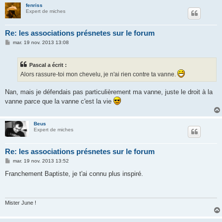
fenriss
Expert de miches
Re: les associations présnetes sur le forum
M
mar. 19 nov. 2013 13:08
e
s
s
Pascal a écrit :
a
g
Alors rassure-toi mon chevelu, je n'ai rien contre ta vanne.
e
Nan, mais je défendais pas particulièrement ma vanne, juste le droit à la
vanne parce que la vanne c'est la vie
Beus
Expert de miches
Re: les associations présnetes sur le forum
M
mar. 19 nov. 2013 13:52
e
s
Franchement Baptiste, je t'ai connu plus inspiré.
s
a
g
e
Mister June !