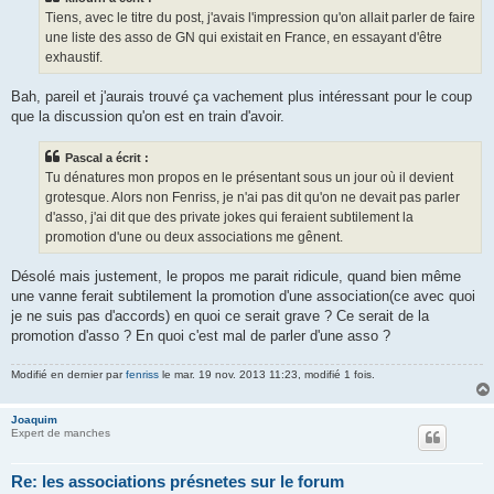
g
Tiens, avec le titre du post, j'avais l'impression qu'on allait parler de faire
e
une liste des asso de GN qui existait en France, en essayant d'être
exhaustif.
Bah, pareil et j'aurais trouvé ça vachement plus intéressant pour le coup
que la discussion qu'on est en train d'avoir.
Pascal a écrit :
Tu dénatures mon propos en le présentant sous un jour où il devient
grotesque. Alors non Fenriss, je n'ai pas dit qu'on ne devait pas parler
d'asso, j'ai dit que des private jokes qui feraient subtilement la
promotion d'une ou deux associations me gênent.
Désolé mais justement, le propos me parait ridicule, quand bien même
une vanne ferait subtilement la promotion d'une association(ce avec quoi
je ne suis pas d'accords) en quoi ce serait grave ? Ce serait de la
promotion d'asso ? En quoi c'est mal de parler d'une asso ?
Modifié en dernier par
fenriss
le mar. 19 nov. 2013 11:23, modifié 1 fois.
Joaquim
Expert de manches
Re: les associations présnetes sur le forum