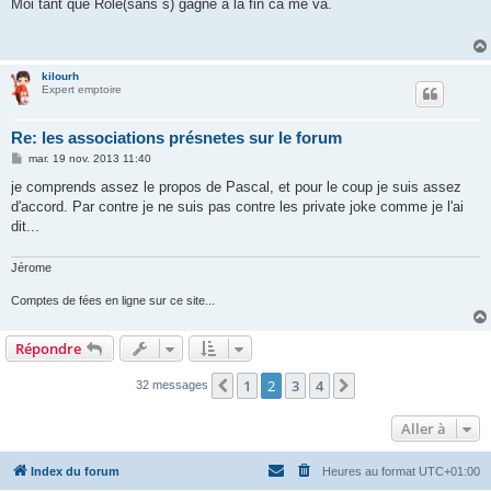
s
Moi tant que Rôle(sans s) gagne a la fin ca me va.
s
a
g
e
kilourh
Expert emptoire
Re: les associations présnetes sur le forum
M
mar. 19 nov. 2013 11:40
e
s
je comprends assez le propos de Pascal, et pour le coup je suis assez
s
d'accord. Par contre je ne suis pas contre les private joke comme je l'ai
a
g
dit...
e
Jérome
Comptes de fées en ligne sur ce site...
Répondre
1
2
3
4
Précédente
Suivante
32 messages
Aller à
Index du forum
Heures au format
UTC+01:00