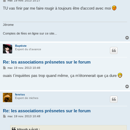
M
mar. 19 nov. 2013 10:27
e
s
TU vas finir par me faire rougir à toujours être d'accord avec moi
s
a
g
e
Jérome
Comptes de fées en ligne sur ce site...
Baptiste
Expert du d'avance
Re: les associations présnetes sur le forum
M
mar. 19 nov. 2013 10:46
e
s
ouais t’inquiètes pas trop quand même, ça m'étonnerait que ça dure
s
a
g
e
fenriss
Expert de miches
Re: les associations présnetes sur le forum
M
mar. 19 nov. 2013 10:48
e
s
s
kilourh a écrit :
a