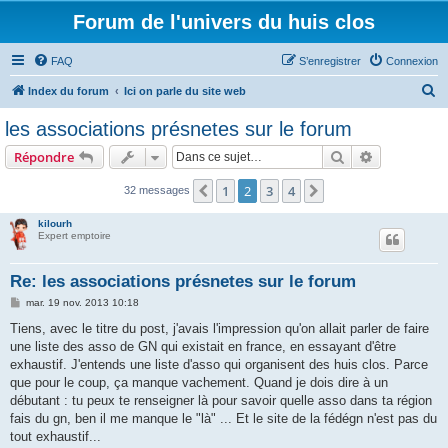
Forum de l'univers du huis clos
FAQ
S’enregistrer
Connexion
R
Index du forum
Ici on parle du site web
e
les associations présnetes sur le forum
c
Rechercher
Recherche 
Répondre
h
e
1
2
3
4
Précédente
Suivante
32 messages
r
kilourh
c
Expert emptoire
h
Re: les associations présnetes sur le forum
e
M
mar. 19 nov. 2013 10:18
r
e
s
Tiens, avec le titre du post, j'avais l'impression qu'on allait parler de faire
s
une liste des asso de GN qui existait en france, en essayant d'être
a
g
exhaustif. J'entends une liste d'asso qui organisent des huis clos. Parce
e
que pour le coup, ça manque vachement. Quand je dois dire à un
débutant : tu peux te renseigner là pour savoir quelle asso dans ta région
fais du gn, ben il me manque le "là" ... Et le site de la fédégn n'est pas du
tout exhaustif...