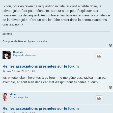
Sinon, pour en revenir à la question initiale, si c'est à petite dose, la
private joke n'est pas méchante, surtout si on peut l'expliquer aux
nouveaux qui débarquent. Au contraire, les faire entrer dans la confidence
de la private joke, c'est un peu les faire entrer dans la communauté des
gnistes, non ?
Jérome
Comptes de fées en ligne sur ce site...
Baptiste
Expert du d'avance
Re: les associations présnetes sur le forum
M
mar. 19 nov. 2013 10:23
e
s
les private joke inhérentes à ce forum ne me gène pas. radical man par
s
exemple, et sont bien dans cet état d'esprit dont tu parles Kilourh.
a
g
e
kilourh
Expert emptoire
Re: les associations présnetes sur le forum