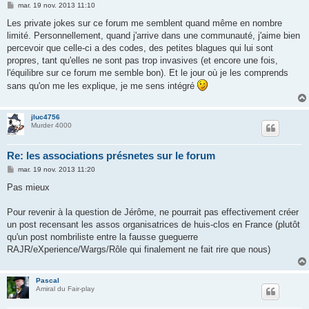
M
mar. 19 nov. 2013 11:10
e
s
Les private jokes sur ce forum me semblent quand même en nombre
s
limité. Personnellement, quand j'arrive dans une communauté, j'aime bien
a
g
percevoir que celle-ci a des codes, des petites blagues qui lui sont
e
propres, tant qu'elles ne sont pas trop invasives (et encore une fois,
l'équilibre sur ce forum me semble bon). Et le jour où je les comprends
sans qu'on me les explique, je me sens intégré
jluc4756
Murder 4000
Re: les associations présnetes sur le forum
M
mar. 19 nov. 2013 11:20
e
s
Pas mieux
s
a
g
Pour revenir à la question de Jérôme, ne pourrait pas effectivement créer
e
un post recensant les assos organisatrices de huis-clos en France (plutôt
qu'un post nombriliste entre la fausse gueguerre
RAJR/eXperience/Wargs/Rôle qui finalement ne fait rire que nous)
Pascal
Amiral du Fair-play