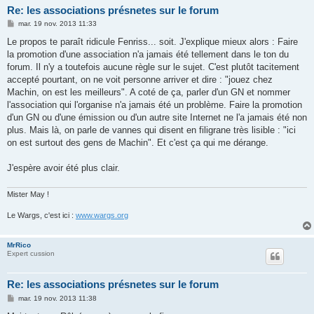
Re: les associations présnetes sur le forum
M
mar. 19 nov. 2013 11:33
e
s
Le propos te paraît ridicule Fenriss... soit. J'explique mieux alors : Faire
s
la promotion d'une association n'a jamais été tellement dans le ton du
a
g
forum. Il n'y a toutefois aucune règle sur le sujet. C'est plutôt tacitement
e
accepté pourtant, on ne voit personne arriver et dire : "jouez chez
Machin, on est les meilleurs". A coté de ça, parler d'un GN et nommer
l'association qui l'organise n'a jamais été un problème. Faire la promotion
d'un GN ou d'une émission ou d'un autre site Internet ne l'a jamais été non
plus. Mais là, on parle de vannes qui disent en filigrane très lisible : "ici
on est surtout des gens de Machin". Et c'est ça qui me dérange.
J'espère avoir été plus clair.
Mister May !
Le Wargs, c'est ici :
www.wargs.org
MrRico
Expert cussion
Re: les associations présnetes sur le forum
M
mar. 19 nov. 2013 11:38
e