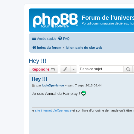
Forum de l'univer
Portail communautaire dédié aux hui
Accès rapide
FAQ
Index du forum
Ici on parle du site web
Hey !!!
R
Répondre
Hey !!!
M
par
lucieXperience
»
sam. 7 sept. 2013 09:44
e
s
Je suis Amiral du Fair-play !
s
a
g
e
le
site internet d'eXperience
et son livre d'or qui ne demande qu'à être r