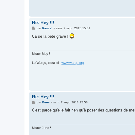
Re: Hey !!!
M
par
Pascal
»
sam. 7 sept. 2013 15:01
e
s
Ca se la pète grave !
s
a
g
e
Mister May !
Le Wargs, c'est ici :
www.wargs.org
Re: Hey !!!
M
par
Beus
»
sam. 7 sept. 2013 15:56
e
s
C'est parce qu'elle fait rien qu'à poser des questions de me
s
a
g
e
Mister June !