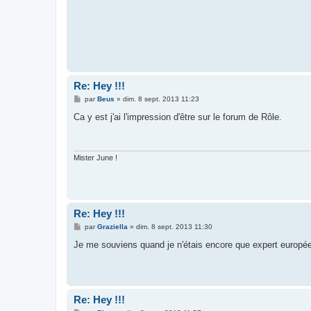
Re: Hey !!!
M
par
Beus
»
dim. 8 sept. 2013 11:23
e
s
Ca y est j'ai l'impression d'être sur le forum de Rôle.
s
a
g
e
Mister June !
Re: Hey !!!
M
par
Graziella
»
dim. 8 sept. 2013 11:30
e
s
Je me souviens quand je n'étais encore que expert européen
s
a
g
e
Re: Hey !!!