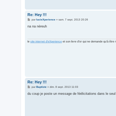
Re: Hey !!!
M
par
lucieXperience
»
sam. 7 sept. 2013 20:26
e
s
na na nèreuh
s
a
g
e
le
site internet d'eXperience
et son livre d'or qui ne demande qu'à être r
Re: Hey !!!
M
par
Baptiste
»
dim. 8 sept. 2013 11:03
e
s
du coup je poste un message de féélicitations dans le seul
s
a
g
e