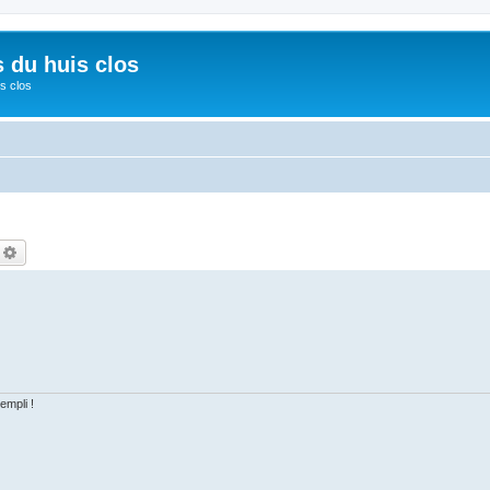
s du huis clos
s clos
echercher
Recherche avancée
empli !