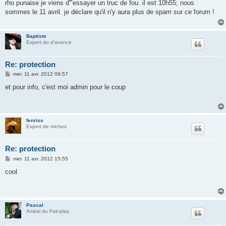
s
rho punaise je viens d'"essayer un truc de fou. il est 10h55; nous
s
sommes le 11 avril. je déclare qu'il n'y aura plus de spam sur ce forum !
a
g
e
Baptiste
Expert du d'avance
Re: protection
M
mer. 11 avr. 2012 09:57
e
s
et pour info, c'est moi admin pour le coup
s
a
g
e
fenriss
Expert de miches
Re: protection
M
mer. 11 avr. 2012 15:55
e
s
cool
s
a
g
e
Pascal
Amiral du Fair-play