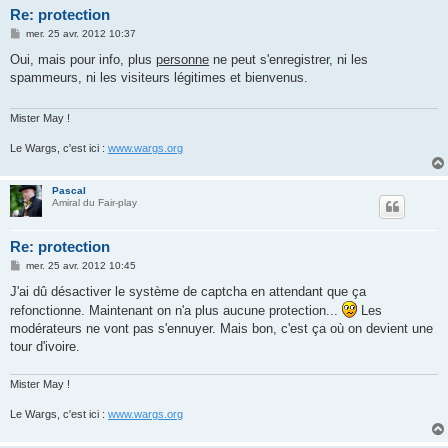
Re: protection
M
mer. 25 avr. 2012 10:37
e
s
Oui, mais pour info, plus
personne
ne peut s'enregistrer, ni les
s
spammeurs, ni les visiteurs légitimes et bienvenus.
a
g
e
Mister May !
Le Wargs, c'est ici :
www.wargs.org
Pascal
Amiral du Fair-play
Re: protection
M
mer. 25 avr. 2012 10:45
e
s
J'ai dû désactiver le système de captcha en attendant que ça
s
refonctionne. Maintenant on n'a plus aucune protection...
Les
a
g
modérateurs ne vont pas s'ennuyer. Mais bon, c'est ça où on devient une
e
tour d'ivoire.
Mister May !
Le Wargs, c'est ici :
www.wargs.org