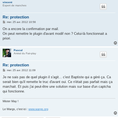
vincent
Expert de manches
Re: protection
M
mer. 25 avr. 2012 10:56
e
s
On a encore la confirmation par mail.
s
On peut remettre le plugin d'avant modif non ? Celui-là fonctionnait a
a
g
priori.
e
Pascal
Amiral du Fair-play
Re: protection
M
mer. 25 avr. 2012 11:09
e
s
Je ne sais pas de quel plugin il s'agit... c'est Baptiste qui a géré ça. Ca
s
serait bien qu'il remette le truc d'avant oui. Ce n'était pas parfait mais ça
a
g
marchait. Et puis j'ai peut-être une solution mais sur base d'un captcha
e
qui fonctionne.
Mister May !
Le Wargs, c'est ici :
www.wargs.org