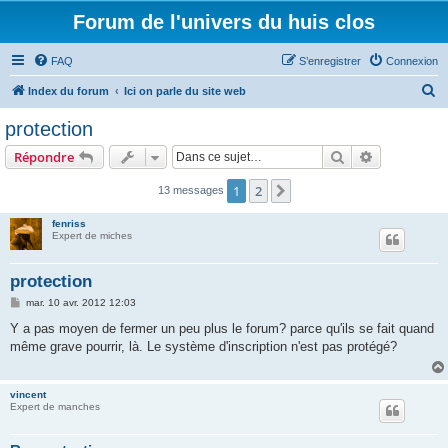
Forum de l'univers du huis clos
FAQ
S’enregistrer
Connexion
R
Index du forum
Ici on parle du site web
e
protection
c
Rechercher
Recherche 
Répondre
h
e
1
2
Suivante
13 messages
r
fenriss
c
Expert de miches
h
protection
e
M
mar. 10 avr. 2012 12:03
r
e
s
Y a pas moyen de fermer un peu plus le forum? parce qu'ils se fait quand
s
même grave pourrir, là. Le système d'inscription n'est pas protégé?
a
g
e
vincent
Expert de manches