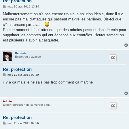
Re: protection
M
mar. 10 avr. 2012 13:39
e
s
Malheureusement on n'a pas encore trouvé la solution idéale, donc il y a
s
encore pas mal d'attaques qui passent malgré les barrières. Dis-toi que
a
g
c'était encore pire avant.
e
Pour le moment il faut attendre que des admins passent dans le coin pour
supprimer les comptes qui ont échappé aux contrôles. Heureusement on
est plusieurs à avoir la casquette.
Baptiste
Expert du d'avance
Re: protection
M
mer. 11 avr. 2012 09:49
e
s
il y a ça mais je ne sais pas trop comment ça marche
s
a
g
e
Admin
Expert européen de la murder party
Re: protection
M
mer. 11 avr. 2012 09:56
e