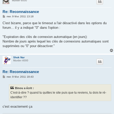
Murder 6000
Re: Reconnaissance
M
mer. 9 févr. 2011 13:18
e
s
C'est bizarre, parce que le timeout a l'air désactivé dans les options du
s
forum... il y a indiqué "0" dans l'option :
a
g
e
"Expiration des clés de connexion automatique (en jours):
Nombre de jours après lequel les clés de connexions automatiques sont
supprimées ou “0” pour désactiver."
Shok Nar
Murder 4000
Re: Reconnaissance
M
mer. 9 févr. 2011 18:43
e
s
s
Binou a écrit :
a
g
C'est-à-dire ? quand tu quittes le site puis que tu reviens, tu dois te ré-
e
identifier ??
c'est exactement ça