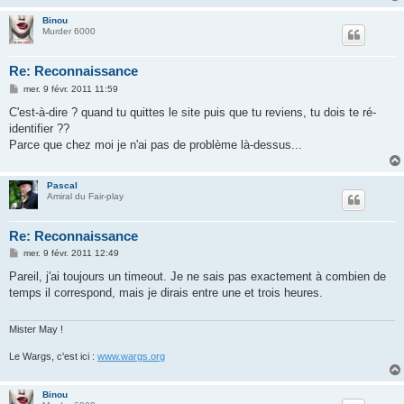
Binou
Murder 6000
Re: Reconnaissance
M
mer. 9 févr. 2011 11:59
e
s
C'est-à-dire ? quand tu quittes le site puis que tu reviens, tu dois te ré-
s
identifier ??
a
g
Parce que chez moi je n'ai pas de problème là-dessus...
e
Pascal
Amiral du Fair-play
Re: Reconnaissance
M
mer. 9 févr. 2011 12:49
e
s
Pareil, j'ai toujours un timeout. Je ne sais pas exactement à combien de
s
temps il correspond, mais je dirais entre une et trois heures.
a
g
e
Mister May !
Le Wargs, c'est ici :
www.wargs.org
Binou