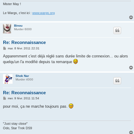
Mister May !
Le Wargs, c'est ici :
www.wargs.org
Binou
Murder 6000
Re: Reconnaissance
M
mar. 8 févr. 2011 22:31
e
s
Apparemment c'est déjà réglé sans durée limite de connexion... ou alors
s
quelqu'un l'a modifié depuis ta remarque
a
g
e
Shok Nar
Murder 4000
Re: Reconnaissance
M
mer. 9 févr. 2011 11:54
e
s
pour moi, ça ne marche toujours pas.
s
a
g
e
"Just stay close"
Odo, Star Trek DS9