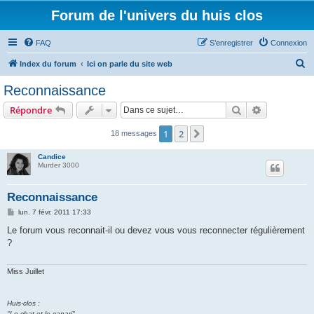
Forum de l'univers du huis clos
FAQ
S’enregistrer
Connexion
R
Index du forum
Ici on parle du site web
e
Reconnaissance
c
Rechercher
Recherche 
Répondre
h
e
1
2
Suivante
18 messages
r
Candice
c
Murder 3000
h
Reconnaissance
e
M
lun. 7 févr. 2011 17:33
r
e
s
Le forum vous reconnait-il ou devez vous vous reconnecter régulièrement
s
?
a
g
e
Miss Juillet
Huis-clos :
"Le chat et le canari"