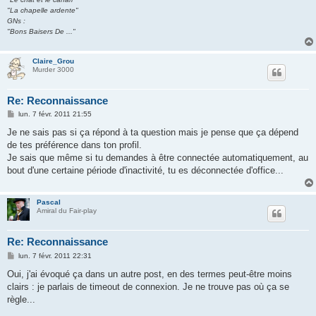
"La chapelle ardente"
GNs :
"Bons Baisers De ..."
Claire_Grou
Murder 3000
Re: Reconnaissance
M
lun. 7 févr. 2011 21:55
e
s
Je ne sais pas si ça répond à ta question mais je pense que ça dépend
s
de tes préférence dans ton profil.
a
g
Je sais que même si tu demandes à être connectée automatiquement, au
e
bout d'une certaine période d'inactivité, tu es déconnectée d'office...
Pascal
Amiral du Fair-play
Re: Reconnaissance
M
lun. 7 févr. 2011 22:31
e
s
Oui, j'ai évoqué ça dans un autre post, en des termes peut-être moins
s
clairs : je parlais de timeout de connexion. Je ne trouve pas où ça se
a
g
règle...
e