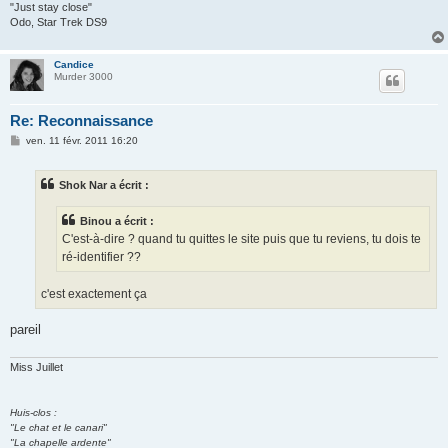
"Just stay close"
Odo, Star Trek DS9
Candice
Murder 3000
Re: Reconnaissance
M
ven. 11 févr. 2011 16:20
e
s
s
Shok Nar a écrit :
a
g
e
Binou a écrit :
C'est-à-dire ? quand tu quittes le site puis que tu reviens, tu dois te
ré-identifier ??
c'est exactement ça
pareil
Miss Juillet
Huis-clos :
"Le chat et le canari"
"La chapelle ardente"