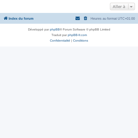
Aller à
Index du forum
Heures au format
UTC+01:00
Développé par
phpBB
® Forum Software © phpBB Limited
Traduit par
phpBB-fr.com
Confidentialité
|
Conditions