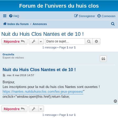
Forum de l'univers du huis clos
FAQ
S’enregistrer
Connexion
R
Index du forum
Annonces
e
Nuit du Huis Clos Nantes et de 10 !
c
Rechercher
Recherche 
Répondre
h
1 message • Page
1
sur
1
e
Graziella
r
Expert de miches
c
h
Nuit du Huis Clos Nantes et de 10 !
e
M
mar. 8 mai 2018 14:57
e
r
s
Bonjour,
s
Les inscriptions pour la nuit du huis clos Nantes sont ouvertes !
a
g
https://nantes.nuitduhuisclos.com/les-jeux-proposes/
"
e
onclick="window.open(this.href);return false;
Répondre
1 message • Page
1
sur
1