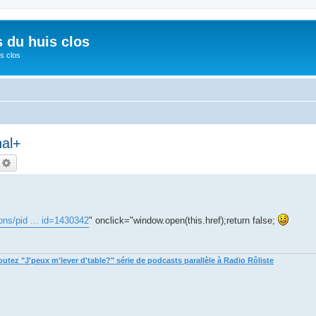
s du huis clos
s clos
nal+
echercher
Recherche avancée
ons/pid ... id=1430342
" onclick="window.open(this.href);return false;
tez "J'peux m'lever d'table?" série de podcasts parallèle à Radio Rôliste