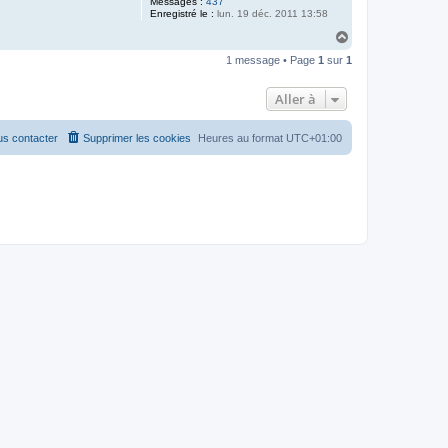
Messages :
437
Enregistré le :
lun. 19 déc. 2011 13:58
H
a
1 message • Page
1
sur
1
u
t
Aller à
s contacter
Supprimer les cookies
Heures au format
UTC+01:00