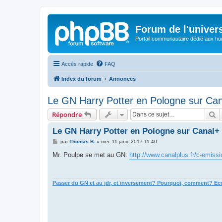
Forum de l'univer
Portail communautaire dédié aux hui
Accès rapide
FAQ
Index du forum
Annonces
Le GN Harry Potter en Pologne sur Ca
R
Répondre
Le GN Harry Potter en Pologne sur Canal+
M
par
Thomas B.
»
mer. 11 janv. 2017 11:40
e
s
Mr. Poulpe se met au GN:
http://www.canalplus.fr/c-emissi
s
a
g
e
Passer du GN et au jdr, et inversement? Pourquoi, comment? Ecou