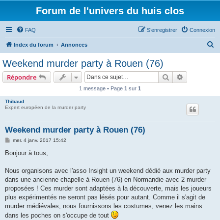
Forum de l'univers du huis clos
FAQ
S’enregistrer
Connexion
R
Index du forum
Annonces
e
Weekend murder party à Rouen (76)
c
Rechercher
Recherche 
Répondre
h
1 message • Page
1
sur
1
e
Thibaud
r
Expert européen de la murder party
c
h
Weekend murder party à Rouen (76)
e
M
mer. 4 janv. 2017 15:42
e
r
s
Bonjour à tous,
s
a
g
Nous organisons avec l'asso Insight un weekend dédié aux murder party
e
dans une ancienne chapelle à Rouen (76) en Normandie avec 2 murder
proposées ! Ces murder sont adaptées à la découverte, mais les joueurs
plus expérimentés ne seront pas lésés pour autant. Comme il s'agit de
murder médiévales, nous fournissons les costumes, venez les mains
dans les poches on s'occupe de tout