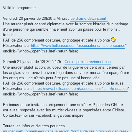
Voilà le programme :
Vendredi 20 janvier de 20h30 à Minuit :
Le drame d'Azincourt.
Une murder plutôt orienté diplomatie avec la sombre histoire d'un héritage
d'une personne qui semble finalement avoir un passé pour le moins..
trouble.
PAF de 25€ comprenant costume, grignotage et café à volonté
Réservation sur
https://www.helloasso.com/associations/ ... ere-seance
"
onclick="window.open(this.href);return false;
Samedi 21 janvier de 13h30 à 17h :
Ceux qui n'en revinrent pas
Une murder plutôt action, au coeur de la guerre de cent ans, cernés par
les anglais vous avez trouvé refuge dans un vieux monastère épargné par
les attaques... ce n'étais peut être pas une si bonne idée.
PAF de 25€ comprenant costume, grignotage et café à volonté là aussi
Réservation sur :
https://www.helloasso.com/associations/ ... -4e-seance
"
onclick="window.open(this.href);return false;
En bonus et sur invitation uniquement, une soirée VIP pour les GNiste
est aussi proposée avec les murder ci-dessus organisées entre GNiste...
Contactez-moi sur Facebook si ça vous inspire.
Toutes les infos et d'autres pour ces
murder party organisées dans la région Normande sur http://www.soirees-