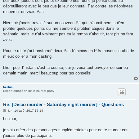
Les deux joueurs sont plutôt expérimentés, donc je pense qu'ils se
débrouilleront avec le peu que je leur donnerai. Par contre les néophytes
recevront de vrais PJs.
Hier soir j'avais travaillé sur un nouveau PJ qui m'aurait permis d'en
profiter quelques points qui me semblent problématiques dans le
scénario, mais je n'ai vraiment pas eu le temps d'aboutir, tant pis on fera
avec.
Pour le reste j'ai transformé deux PJs féminins en PJs masculins afin de
mieux coller à mon casting.
Bref, pour l'instant c'est la course, car je veux tout envoyer ce soir ou
demain matin, merci beaucoup pour tes conseils!
bertus
Expert européen de la murder party
Re: [Disco murder - Saturday night murder] - Questions
M
lun. 14 août 2017 17:14
e
s
bonjour,
s
a
g
je vais créer des personnages supplémentaires pour cette murder car
e
j'aurais plus de participants