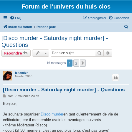
Forum de l'univers du huis clos
FAQ
S’enregistrer
Connexion
R
Index du forum
Parlons jeux
e
[Disco murder - Saturday night murder] -
c
Questions
h
Rechercher
Recherche 
Répondre
e
r
1
2
Suivante
16 messages
c
Iskander
h
Murder 2000
e
[Disco murder - Saturday night murder] - Questions
r
M
sam. 7 mai 2016 23:56
e
s
Bonjour,
s
a
g
Je souhaite organiser
Disco murder
en tant qu'enterrement de vie de
e
célibataire, car il me semble avoir les avantages suivants:
- thème fédérateur (disco)
- court (2h30, même si c'est un peu plus long, c'est pas grave)