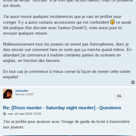
limite de temps "hors-jeu" si je vois que l'action ralentit, mais ce problème
est résolu.
J'ai aussi trouvé quelques incohérences que je vais en profiter pour
corriger. Il y a aussi certains accessoires qui me confondent
ce aurait
été pratique d'en discuter avec l'auteur (Sarah?), mais aussi pour lui
envoyer quelques retours
Malheureusement tous les joueurs ne seront pas francophones, donc je
dois encore voir comment faire en sorte que ça marche quand même. En
attendant j'ai commencé à traduire certaines parties du scénario en
anglais, en fonction des besoins.
En tout cas je commence à mieux cerner la façon de mener cette soirée
enquête!
Iskander
Murder 2000
Re: [Disco murder - Saturday night murder] - Questions
M
mar. 10 mai 2016 15:02
e
s
J'en ai profité pour avancer avec l'image de garde du livret à transmettre
s
aux joueurs:
a
g
e