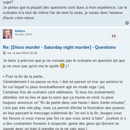
sujet?
Je pense que la plupart des questions sont dues à mon expérience, car le
scénario m'a tout de même l'air de tenir la route, je serais donc heureux
d'avoir votre retour.
Kathya
Murder 3000
Re: [Disco murder - Saturday night murder] - Questions
M
lun. 9 mai 2016 19:18
e
s
Je tiens à préciser que je ne connais pas le scénario en question (et que
s
je ne veux pas qu'on me le spoile
) !
a
g
e
• Pour la fin de la partie...
Généralement il se passe un truc / doit se passer un truc qui amorce la
fin sur lequel tu peux éventuellement agir en mode orga / pnj.
Certaines fins de scénario sont arbitraires. Si tous les événements
attendus ont eu lieu et que tu sens que ça tourne en rond, tu peux
toujours annoncer un "fin de partie dans une heure / dans trente minutes",
c'est pas très role play, mais ça permet d'éviter la frustration des joueurs
en leur passant le message subliminal du "on est à la fin, bougez-vous
les fesses si vous n'avez pas fini ce que vous aviez à faire". (surtout si y
a des contraintes horaires à respecter, genre des gens qui doivent se
sauver avec un train à prendre ou je ne sais quoi.)