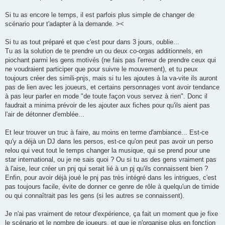
s
a
g
Si tu as encore le temps, il est parfois plus simple de changer de
e
scénario pour t'adapter à la demande. ><
Si tu as tout préparé et que c'est pour dans 3 jours, oublie...
Tu as la solution de te prendre un ou deux co-orgas additionnels, en
piochant parmi les gens motivés (ne fais pas l'erreur de prendre ceux qui
ne voudraient participer que pour suivre le mouvement), et tu peux
toujours créer des simili-pnjs, mais si tu les ajoutes à la va-vite ils auront
pas de lien avec les joueurs, et certains personnages vont avoir tendance
à pas leur parler en mode "de toute façon vous servez à rien". Donc il
faudrait a minima prévoir de les ajouter aux fiches pour qu'ils aient pas
l'air de détonner d'emblée...
Et leur trouver un truc à faire, au moins en terme d'ambiance... Est-ce
qu'y a déjà un DJ dans les persos, est-ce qu'on peut pas avoir un perso
relou qui veut tout le temps changer la musique, qui se prend pour une
star international, ou je ne sais quoi ? Ou si tu as des gens vraiment pas
à l'aise, leur créer un pnj qui serait lié à un pj qu'ils connaissent bien ?
Enfin, pour avoir déjà joué le pnj pas très intégré dans les intrigues, c'est
pas toujours facile, évite de donner ce genre de rôle à quelqu'un de timide
ou qui connaîtrait pas les gens (si les autres se connaissent).
Je n'ai pas vraiment de retour d'expérience, ça fait un moment que je fixe
le scénario et le nombre de joueurs, et que je n'organise plus en fonction