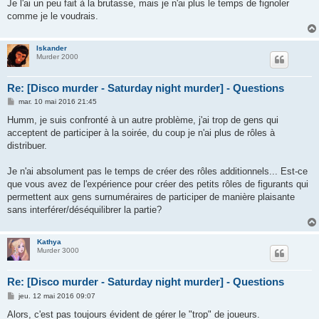
Je l'ai un peu fait à la brutasse, mais je n'ai plus le temps de fignoler
comme je le voudrais.
Iskander
Murder 2000
Re: [Disco murder - Saturday night murder] - Questions
M
mar. 10 mai 2016 21:45
e
s
Humm, je suis confronté à un autre problème, j'ai trop de gens qui
s
acceptent de participer à la soirée, du coup je n'ai plus de rôles à
a
g
distribuer.
e
Je n'ai absolument pas le temps de créer des rôles additionnels... Est-ce
que vous avez de l'expérience pour créer des petits rôles de figurants qui
permettent aux gens surnuméraires de participer de manière plaisante
sans interférer/déséquilibrer la partie?
Kathya
Murder 3000
Re: [Disco murder - Saturday night murder] - Questions
M
jeu. 12 mai 2016 09:07
e
s
Alors, c'est pas toujours évident de gérer le "trop" de joueurs.