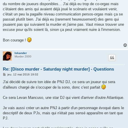
du nombre de joueurs disponibles... J'ai déjà eu trop de co-orgas mais
c'étaient des amis qui avaient déjà joué le scénario et voulaient venir,
c'était un peu la pagaille niveau communication persos-orgas mais ça se
passait plutôt bien. J'ai déjà eu (rarement heureusement) des gens qui
jouaient pas qui suivaient la murder et j'aime pas. Vaut mieux trouver une
excuse pour qu'ils soient là, sinon ça peut vraiment nuire à l'immersion.
Bon courage !
Iskander
Murder 2000
Re: [Disco murder - Saturday night murder] - Questions
M
jeu. 12 mai 2016 19:02
e
s
J'ai décidé de suivre ton idée de PNJ DJ, ce sera un joueur qui sera
s
d'ailleurs chargé de s'occuper de la sono, donc c'est parfait
a
g
e
Ce sera Levan Mancuso, une star DJ qui vient d'arriver d'outre Atlantique.
Je vais aussi créer un autre PNJ à partir d'un personnage évoqué dans le
descriptif de deux PJs, mais qui n'était pas sensé apparaître en tant que
PJ.