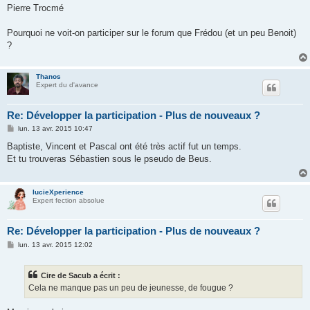
Pierre Trocmé
Pourquoi ne voit-on participer sur le forum que Frédou (et un peu Benoit)
?
Thanos
Expert du d'avance
Re: Développer la participation - Plus de nouveaux ?
M
lun. 13 avr. 2015 10:47
e
s
Baptiste, Vincent et Pascal ont été très actif fut un temps.
s
Et tu trouveras Sébastien sous le pseudo de Beus.
a
g
e
lucieXperience
Expert fection absolue
Re: Développer la participation - Plus de nouveaux ?
M
lun. 13 avr. 2015 12:02
e
s
s
Cire de Sacub a écrit :
a
g
Cela ne manque pas un peu de jeunesse, de fougue ?
e