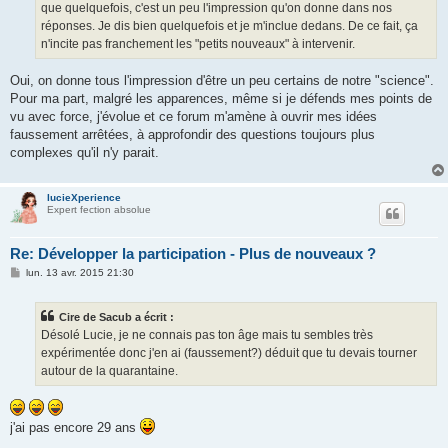
que quelquefois, c'est un peu l'impression qu'on donne dans nos
réponses. Je dis bien quelquefois et je m'inclue dedans. De ce fait, ça
n'incite pas franchement les "petits nouveaux" à intervenir.
Oui, on donne tous l'impression d'être un peu certains de notre "science".
Pour ma part, malgré les apparences, même si je défends mes points de
vu avec force, j'évolue et ce forum m'amène à ouvrir mes idées
faussement arrêtées, à approfondir des questions toujours plus
complexes qu'il n'y parait.
lucieXperience
Expert fection absolue
Re: Développer la participation - Plus de nouveaux ?
M
lun. 13 avr. 2015 21:30
e
s
s
Cire de Sacub a écrit :
a
g
Désolé Lucie, je ne connais pas ton âge mais tu sembles très
e
expérimentée donc j'en ai (faussement?) déduit que tu devais tourner
autour de la quarantaine.
j'ai pas encore 29 ans