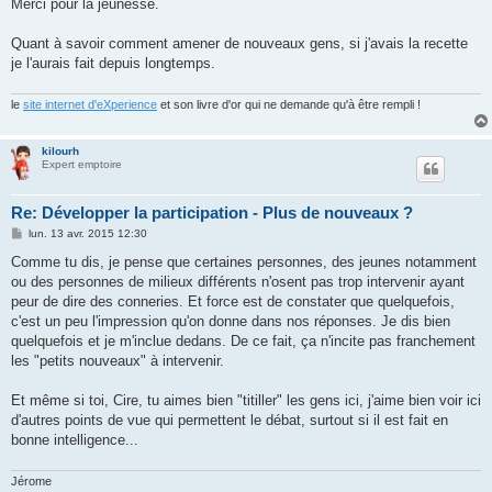
Merci pour la jeunesse.
Quant à savoir comment amener de nouveaux gens, si j'avais la recette
je l'aurais fait depuis longtemps.
le
site internet d'eXperience
et son livre d'or qui ne demande qu'à être rempli !
kilourh
Expert emptoire
Re: Développer la participation - Plus de nouveaux ?
M
lun. 13 avr. 2015 12:30
e
s
Comme tu dis, je pense que certaines personnes, des jeunes notamment
s
ou des personnes de milieux différents n'osent pas trop intervenir ayant
a
g
peur de dire des conneries. Et force est de constater que quelquefois,
e
c'est un peu l'impression qu'on donne dans nos réponses. Je dis bien
quelquefois et je m'inclue dedans. De ce fait, ça n'incite pas franchement
les "petits nouveaux" à intervenir.
Et même si toi, Cire, tu aimes bien "titiller" les gens ici, j'aime bien voir ici
d'autres points de vue qui permettent le débat, surtout si il est fait en
bonne intelligence...
Jérome