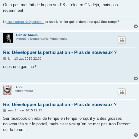
On a pas mal fait de la pub sur FB et electro-GN déjà, mais pas
récemment.
le
site internet d'eXperience
et son livre d'or qui ne demande qu'à être rempli !
Cire de Sacub
Agrégé d'iconographie Murderienne
Re: Développer la participation - Plus de nouveaux ?
M
lun. 13 avr. 2015 22:06
e
s
oups une gamine !
s
a
g
e
Binou
Murder 6000
Re: Développer la participation - Plus de nouveaux ?
M
mar. 14 avr. 2015 12:25
e
s
Sur facebook on relai de temps en temps lorsqu'il y a des grosses
s
nouveautés sur le portail, mais c'est vrai qu'on ne met pas trop l'accent
a
g
sur le forum...
e