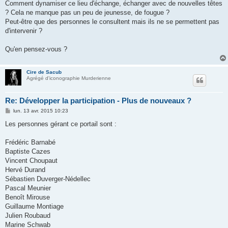
Comment dynamiser ce lieu d'échange, échanger avec de nouvelles têtes
? Cela ne manque pas un peu de jeunesse, de fougue ?
Peut-être que des personnes le consultent mais ils ne se permettent pas
d'intervenir ?
Qu'en pensez-vous ?
Cire de Sacub
Agrégé d'iconographie Murderienne
Re: Développer la participation - Plus de nouveaux ?
M
lun. 13 avr. 2015 10:23
e
s
Les personnes gérant ce portail sont :
s
a
g
Frédéric Barnabé
e
Baptiste Cazes
Vincent Choupaut
Hervé Durand
Sébastien Duverger-Nédellec
Pascal Meunier
Benoît Mirouse
Guillaume Montiage
Julien Roubaud
Marine Schwab