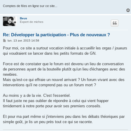
Comptes de fées en ligne sur ce site...
Beus
Expert de miches
Re: Développer la participation - Plus de nouveaux ?
M
lun. 13 avr. 2015 14:58
e
s
Pour moi, ce site a surtout vocation initiale à accueillir les orgas / joueurs
s
qui voudraient se lancer dans les petits formats de GN.
a
g
e
Force est de constater que le forum est devenu un lieu de conversation
de personnes ayant de la bouteille plutôt qu'un lieu d'échanges avec des
newbies.
Mais qu'est-ce qui effraie un nouvel arrivant ? Un forum vivant avec des
interventions qu'il ne comprend pas ou un forum mort ?
Au moins y a de la vie. C'est l'essentiel.
Il faut juste ne pas oublier de répondre à celui qui vient frapper
timidement à notre porte pour avoir ses premiers conseils.
Et pour ma part même si j'interviens peu dans les débats théoriques par
simple goût, je lis un peu près tout ce qui se raconte.