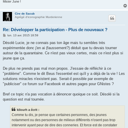
Mister June !
Cire de Sacub
Agrégé d'iconographie Murderienne
Re: Développer la participation - Plus de nouveaux ?
M
lun. 13 avr. 2015 18:59
e
s
Désolé Lucie, je ne connais pas ton âge mais tu sembles très
s
expérimentée donc j'en ai (faussement?) déduit que tu devais tourner
a
g
autour de la quarantaine. Ce n'est pas vieux certes, mais ce n'est plus si
e
jeune que ça.
De plus ne prends pas mal mon propos. J'essaie de réfléchir à ce
"problème". Comme le dit Beus l'essentiel est qu'il y a déjà de la vie ! Les
solutions miracles n'existent pas. Serait-il possible par exemple de
"publiciser" ce forum sur Facebook et autres pages pour GNistes ?
Bref ce topic n'a pas vocation à dénoncer quoique ce soit. Désolé si la
question est mal tournée.
kilourh a écrit :
Comme tu dis, je pense que certaines personnes, des jeunes
notamment ou des personnes de milieux différents n'osent pas trop
intervenir ayant peur de dire des conneries. Et force est de constater