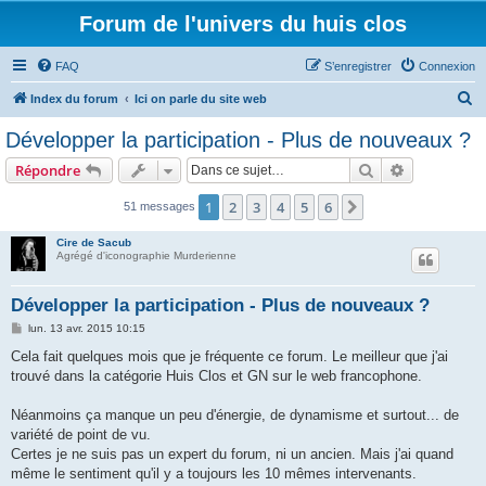
Forum de l'univers du huis clos
FAQ
S’enregistrer
Connexion
R
Index du forum
Ici on parle du site web
e
Développer la participation - Plus de nouveaux ?
c
Rechercher
Recherche 
Répondre
h
e
1
2
3
4
5
6
Suivante
51 messages
r
Cire de Sacub
c
Agrégé d'iconographie Murderienne
h
Développer la participation - Plus de nouveaux ?
e
M
lun. 13 avr. 2015 10:15
r
e
s
Cela fait quelques mois que je fréquente ce forum. Le meilleur que j'ai
s
trouvé dans la catégorie Huis Clos et GN sur le web francophone.
a
g
e
Néanmoins ça manque un peu d'énergie, de dynamisme et surtout... de
variété de point de vu.
Certes je ne suis pas un expert du forum, ni un ancien. Mais j'ai quand
même le sentiment qu'il y a toujours les 10 mêmes intervenants.