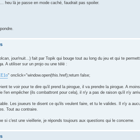
... heu là je passe en mode caché, faudrait pas spoiler.
épondre.
is
lcan, jour/nuit...) fait par Topik qui bouge tout au long du jeu et qui te permet
ga. A utiliser sur un projo ou une télé :
XE1o
" onclick="window.open(this.href);return false;
vient te voir pour te dire qu'il prend la pirogue, il va prendre la pirogue. A moin
 de l'en empêcher (ils combattront pour cela), il n'y a pas de raison qu'il n'y arri
able. Les joueurs te disent ce qu'ils veulent faire, et tu le valides. Il n'y a aucu
es. Tout au contraire.
 si c'est une vieillerie, je réponds toujours aux questions qui le concerne.
is