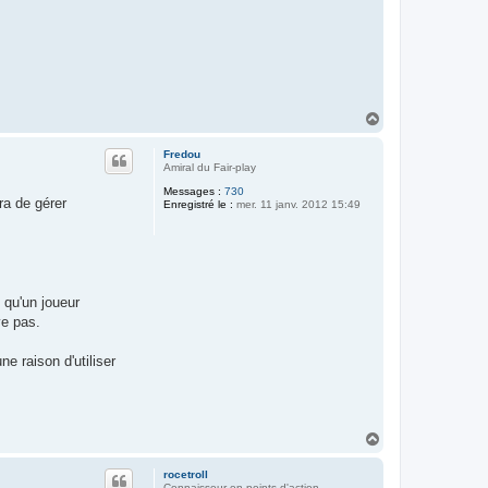
H
a
u
Fredou
t
Amiral du Fair-play
Messages :
730
tra de gérer
Enregistré le :
mer. 11 janv. 2012 15:49
s qu'un joueur
ve pas.
ne raison d'utiliser
H
a
u
rocetroll
t
Connaisseur en points d'action