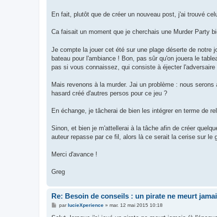
s
a
g
En fait, plutôt que de créer un nouveau post, j'ai trouvé celui
e
Ca faisait un moment que je cherchais une Murder Party bien
Je compte la jouer cet été sur une plage déserte de notre jo
bateau pour l'ambiance ! Bon, pas sûr qu'on jouera le tableau
pas si vous connaissez, qui consiste à éjecter l'adversai
Mais revenons à la murder. Jai un problème : nous serons a
hasard créé d'autres persos pour ce jeu ?
En échange, je tâcherai de bien les intégrer en terme de rela
Sinon, et bien je m'attellerai à la tâche afin de créer quel
auteur repasse par ce fil, alors là ce serait la cerise sur le 
Merci d'avance !
Greg
Re: Besoin de conseils : un pirate ne meurt jama
M
par
lucieXperience
»
mar. 12 mai 2015 10:18
e
s