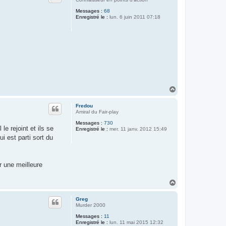
Messages :
68
Enregistré le :
lun. 6 juin 2011 07:18
H
a
u
Fredou
t
Amiral du Fair-play
Messages :
730
le rejoint et ils se
Enregistré le :
mer. 11 janv. 2012 15:49
i est parti sort du
r une meilleure
H
a
u
Greg
t
Murder 2000
Messages :
11
Enregistré le :
lun. 11 mai 2015 12:32