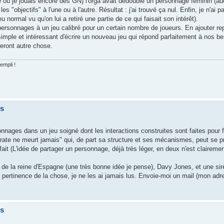
que où je jouais encore des GN) l'orga avait dédoublé un personnage féminin (
es "objectifs" à l'une ou à l'autre. Résultat : j'ai trouvé ça nul. Enfin, je n'ai p
 normal vu qu'on lui a retiré une partie de ce qui faisait son intérêt).
personnages à un jeu calibré pour un certain nombre de joueurs. En ajouter rep
simple et intéressant d'écrire un nouveau jeu qui répond parfaitement à nos be
leront autre chose.
empli !
is
nnages dans un jeu soigné dont les interactions construites sont faites pour 
irate ne meurt jamais" qui, de part sa structure et ses mécanismes, peut se p
ait (L'idée de partager un personnage, déjà très léger, en deux n'est claireme
e la reine d'Espagne (une très bonne idée je pense), Davy Jones, et une sirèn
la pertinence de la chose, je ne les ai jamais lus. Envoie-moi un mail (mon ad
is