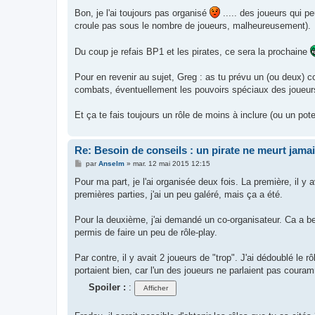
e
s
Bon, je l'ai toujours pas organisé
..... des joueurs qui p
s
croule pas sous le nombre de joueurs, malheureusement).
a
g
e
Du coup je refais BP1 et les pirates, ce sera la prochaine
Pour en revenir au sujet, Greg : as tu prévu un (ou deux) co
combats, éventuellement les pouvoirs spéciaux des joueurs
Et ça te fais toujours un rôle de moins à inclure (ou un pote
Re: Besoin de conseils : un pirate ne meurt jama
M
par
Anselm
»
mar. 12 mai 2015 12:15
e
s
Pour ma part, je l'ai organisée deux fois. La première, il y
s
premières parties, j'ai un peu galéré, mais ça a été.
a
g
e
Pour la deuxième, j'ai demandé un co-organisateur. Ca a be
permis de faire un peu de rôle-play.
Par contre, il y avait 2 joueurs de "trop". J'ai dédoublé l
portaient bien, car l'un des joueurs ne parlaient pas couramm
Spoiler :
: