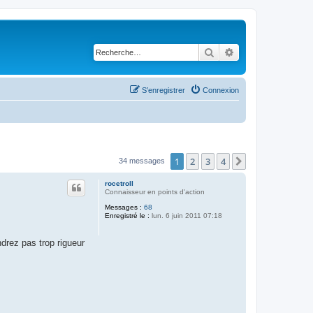
Rechercher
Recherche avancé
S’enregistrer
Connexion
1
2
3
4
Suivante
34 messages
rocetroll
Connaisseur en points d'action
Messages :
68
Enregistré le :
lun. 6 juin 2011 07:18
ndrez pas trop rigueur