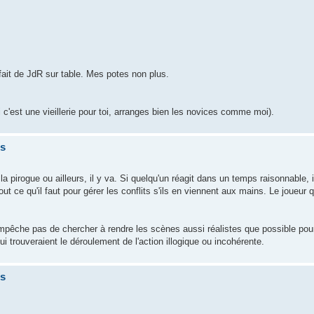
 fait de JdR sur table. Mes potes non plus.
 c'est une vieillerie pour toi, arranges bien les novices comme moi).
is
a pirogue ou ailleurs, il y va. Si quelqu'un réagit dans un temps raisonnable, il 
t ce qu'il faut pour gérer les conflits s'ils en viennent aux mains. Le joueur qu
t'empêche pas de chercher à rendre les scènes aussi réalistes que possible pou
ui trouveraient le déroulement de l'action illogique ou incohérente.
is