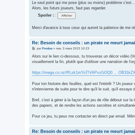
Le seul point qui me pose (plus ou moins) problème c'est...
Alors, les futurs joueurs, faut pas regarder.
Spoiler :
:
Merci d'avance à tous ceux qui auront la patience de me r
Re: Besoin de conseils : un pirate ne meurt jama
M
par
Fredou
»
mar. 3 mars 2015 10:23
e
s
Alors sur le lien ci-dessous, tu trouveras un décor vidéo (Vo
s
visuellement la fin, plutôt que d'utiliser une narration de l'or
a
g
e
https://mega.co.nz/#!Lsk1mYoT!VAPvzGOQ0 ... OB31kZ
Pour ton histoire des feuilles, quel est l'intérêt ? Un joueur 
n'intervienne de suite pour te dire qu'il le suit, qu'il essaye
Bref, c'est à gérer à la façon d'un jeu de rôle débout sur la t
des papiers, et de rendre les actions secrètes et simultané
Pour ce jeu, tu peux me contacter en direct par email. Même
Re: Besoin de conseils : un pirate ne meurt jama