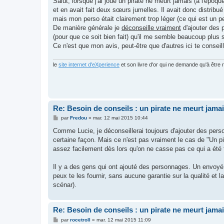
Salut, lorsque j'ai joué un pirate ne meurt jamais (à l'épo
s
et en avait fait deux sœurs jumelles. Il avait donc distribué l
a
g
mais mon perso était clairement trop léger (ce qui est un peu
e
De manière générale je
déconseille vraiment
d'ajouter des 
(pour que ce soit bien fait) qu'il me semble beaucoup plus 
Ce n'est que mon avis, peut-être que d'autres ici te conseil
le
site internet d'eXperience
et son livre d'or qui ne demande qu'à être r
Re: Besoin de conseils : un pirate ne meurt jama
M
par
Fredou
»
mar. 12 mai 2015 10:44
e
s
Comme Lucie, je déconseillerai toujours d'ajouter des perso
s
certaine façon. Mais ce n'est pas vraiment le cas de "Un p
a
g
assez facilement dès lors qu'on ne casse pas ce qui a été f
e
Il y a des gens qui ont ajouté des personnages. Un envoyé d
peux te les fournir, sans aucune garantie sur la qualité et 
scénar).
Re: Besoin de conseils : un pirate ne meurt jama
M
par
rocetroll
»
mar. 12 mai 2015 11:09