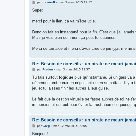
M
par
rocetroll
»
mar. 3 mars 2015 12:12
e
s
Super,
s
a
g
merci pour le lien, ça va m'être utile.
e
Donc on fait en instantané pour la fin. C'est que j'ai jamais
Mais je vois bien comment ça peut fonctionner.
Merci de ton aide et merci d'avoir créé ce jeu (qui, même si
Re: Besoin de conseils : un pirate ne meurt jama
M
par
Fredou
»
mar. 3 mars 2015 13:57
e
s
Tu fais surtout
logique
plus qu'instantané. Si un gars va à l
s
démerdent entre eux en négociant ou en se battant. Il y a tou
a
g
jeu et tu laisses finir les autres à leur guise.
e
Le fait que la gestion virtuelle se fasse auprès de toi ne 
immersion et surtout pour éviter la frustration des joueurs q
Re: Besoin de conseils : un pirate ne meurt jama
M
par
Greg
»
mar. 12 mai 2015 09:55
e
s
Bonjour !