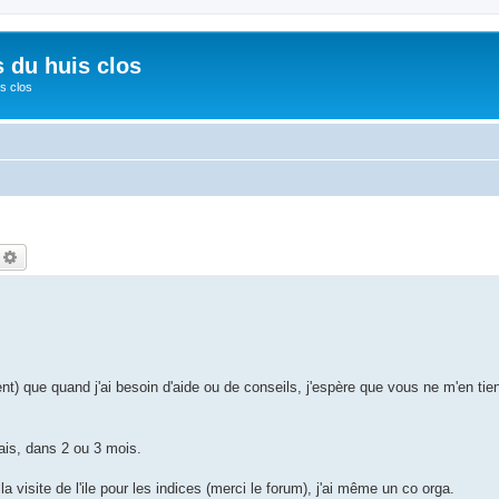
s du huis clos
s clos
echercher
Recherche avancée
nt) que quand j'ai besoin d'aide ou de conseils, j'espère que vous ne m'en tie
mais, dans 2 ou 3 mois.
 visite de l'ile pour les indices (merci le forum), j'ai même un co orga.