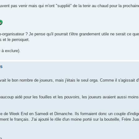
euvent pas venir mais qui m'ont "supplié" de la tenir au chaud pour la prochai
-organisateur ? Je pense qu'il pourrait t'être grandement utile ne serait ce que
 et le perroquet.
 à exclure).
is
 avait le bon nombre de joueurs, mais j'étais le seul orga. Comme il s'agissait
aucoup aidé pour les fouilles et les pouvoirs, les joueurs avaient aussi moins
e rôle de Week End en Samedi et Dimanche. Ils formaient donc un couple d'indig
ent le français. J'ai ajouté le rôle d'un moine porté sur la bouteille, Frère Juan