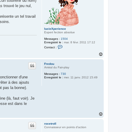
aucun souvenir du nom)
as trouvé le jeu nul,
résente un tel travail
soins.
lucieXperience
Expert fection absolue
Messages :
1504
Enregistré le :
mar. 8 févr. 2011 17:12
C
Contact :
o
n
H
t
a
a
u
c
Fredou
t
t
Amiral du Fair-play
e
Messages :
730
r
fonctionner d'une
Enregistré le :
mer. 11 janv. 2012 15:49
l
u
rêter à des ajouts
c
nt pas la bonne).
i
e
X
e (là, faut voir). Je
p
e
resse est dans le
r
i
e
H
n
a
c
u
e
rocetroll
t
Connaisseur en points d'action