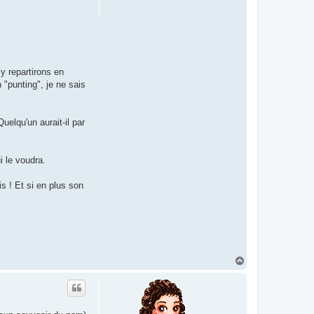
y repartirons en
 "punting", je ne sais
elqu'un aurait-il par
i le voudra.
is ! Et si en plus son
H
a
u
t