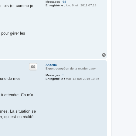
Messages :
68
ne fois (et comme je
Enregistré le :
lun. 6 juin 2011 07:18
 pour gérer les
H
a
u
Anselm
t
Expert européen de la murder party
Messages :
5
 d'une de mes
Enregistré le :
mar. 12 mai 2015 10:35
 à attendre. Ca m'a
ènes. La situation se
, qui est en réalité