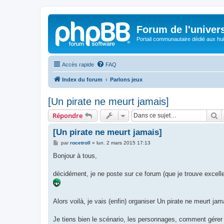
Forum de l'univer
Portail communautaire dédié aux hui
Accès rapide
FAQ
Index du forum
Parlons jeux
[Un pirate ne meurt jamais]
R
Répondre
[Un pirate ne meurt jamais]
M
par
rocetroll
»
lun. 2 mars 2015 17:13
e
s
Bonjour à tous,
s
a
g
décidément, je ne poste sur ce forum (que je trouve excelle
e
Alors voilà, je vais (enfin) organiser Un pirate ne meurt ja
Je tiens bien le scénario, les personnages, comment gérer la