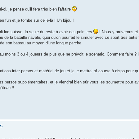
-ci, je pense qu'il fera très bien l'affaire
 fun et je tombe sur celle-là ! Un bijou !
li lac suisse, la seule du reste à avoir des palmiers
! Nous y arriverons et 
 de la bataille navale, quoi qu'on pourrait le simuler avec ce sport très british
re de son bateau au moyen d'une longue perche.
u moins 3 ou 4 joueurs de plus que ne prévoit le scenario. Comment faire ? Qu
tions inter-persos et matériel de jeu et je le mettrai of course à dispo pour qu
ques persos supplémentaires, et je viendrai bien sûr vous les soumettre pour av
gâteau !!
is