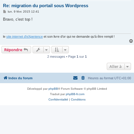
Re: migration du portail sous Wordpress
M
lun. 9 févr. 2015 12:41
e
s
Bravo, c'est top !
s
a
g
e
le
site internet d'eXperience
et son livre d'or qui ne demande qu'à être rempli !
Répondre
2 messages • Page
1
sur
1
Aller à
Index du forum
Heures au format
UTC+01:00
Développé par
phpBB
® Forum Software © phpBB Limited
Traduit par
phpBB-fr.com
Confidentialité
|
Conditions