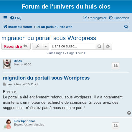
Forum de l'univers du huis clos
FAQ
S’enregistrer
Connexion
R
Index du forum
Ici on parle du site web
e
migration du portail sous Wordpress
c
Rechercher
Recherche 
Répondre
h
2 messages • Page
1
sur
1
e
Binou
r
Murder 6000
c
h
migration du portail sous Wordpress
e
M
lun. 9 févr. 2015 11:27
e
r
s
Bonjour,
s
Le portail a été entièrement refondu sous wordpress. Il y a notamment
a
g
maintenant un moteur de recherche de scénarios. Si vous avez des
e
suggestions, n'hésitez pas à nous en faire part !
lucieXperience
Expert fection absolue