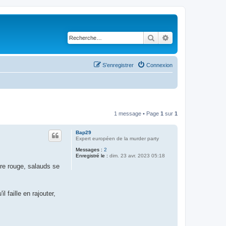
Rechercher
Recherche avancé
S’enregistrer
Connexion
1 message • Page
1
sur
1
Bap29
Expert européen de la murder party
Messages :
2
Enregistré le :
dim. 23 avr. 2023 05:18
cre rouge, salauds se
 faille en rajouter,