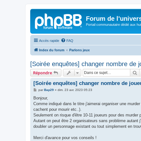
Forum de l'univer
Portail communautaire dédié aux hui
Accès rapide
FAQ
Index du forum
Parlons jeux
[Soirée enquêtes] changer nombre de j
R
Répondre
[Soirée enquêtes] changer nombre de joue
M
par
Bap29
»
dim. 23 avr. 2023 05:23
e
s
Bonjour,
s
Comme indiqué dans le titre j'aimerai organiser une murder
a
g
cachent pour mourir etc..).
e
Seulement on risque d'être 10-11 joueurs pour des murder 
Autant on peut être 2 organisateurs sans problème autant j'a
doubler un personnage existant ou tout simplement en trou
Merci d'avance pour vos conseils !