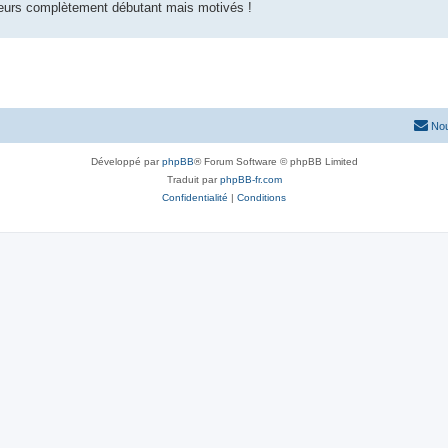
ueurs complètement débutant mais motivés !
Nou
Développé par
phpBB
® Forum Software © phpBB Limited
Traduit par
phpBB-fr.com
Confidentialité
|
Conditions