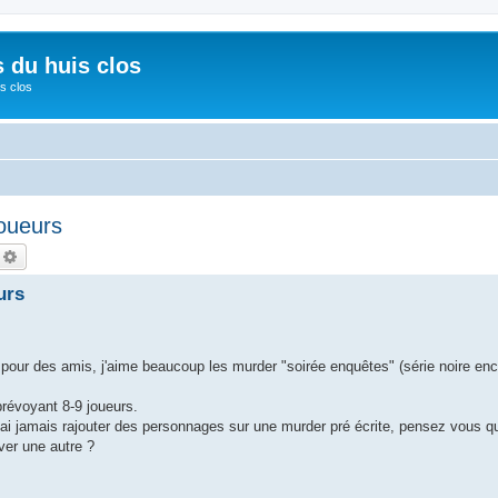
s du huis clos
s clos
oueurs
echercher
Recherche avancée
urs
 pour des amis, j'aime beaucoup les murder "soirée enquêtes" (série noire en
prévoyant 8-9 joueurs.
i jamais rajouter des personnages sur une murder pré écrite, pensez vous qu'il
ver une autre ?