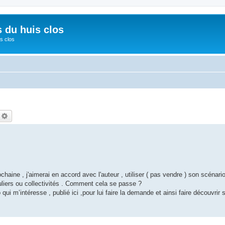
s du huis clos
s clos
echercher
Recherche avancée
chaine , j'aimerai en accord avec l'auteur , utiliser ( pas vendre ) son scénari
uliers ou collectivités . Comment cela se passe ?
ui m’intéresse , publié ici ,pour lui faire la demande et ainsi faire découvrir