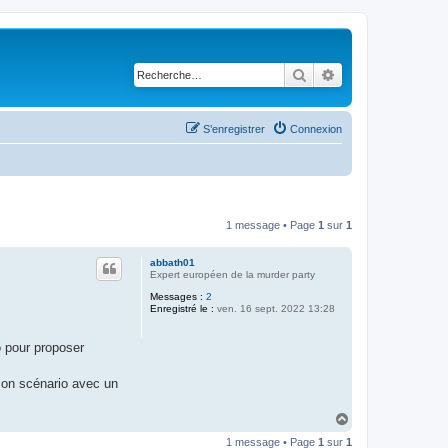
Rechercher
Recherche avancé
S’enregistrer
Connexion
1 message • Page
1
sur
1
abbath01
Expert européen de la murder party
Messages :
2
Enregistré le :
ven. 16 sept. 2022 13:28
o pour proposer
 son scénario avec un
H
a
1 message • Page
1
sur
1
u