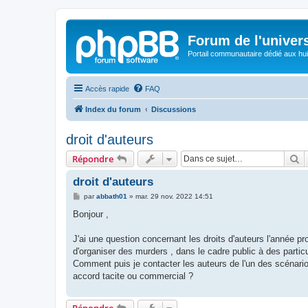
Forum de l'univer
Portail communautaire dédié aux hui
Accès rapide
FAQ
Index du forum
Discussions
droit d'auteurs
R
Répondre
droit d'auteurs
M
par
abbath01
»
mar. 29 nov. 2022 14:51
e
s
Bonjour ,
s
a
g
J'ai une question concernant les droits d'auteurs l'année pro
e
d'organiser des murders , dans le cadre public à des partic
Comment puis je contacter les auteurs de l'un des scénario q
accord tacite ou commercial ?
Répondre