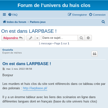
Forum de l'univers du huis clos
FAQ
S’enregistrer
Connexion
R
Index du forum
Parlons jeux
e
On est dans LARPBASE !
c
Rechercher
Recherche 
Répondre
h
1 message • Page
1
sur
1
e
Graziella
r
Expert de miches
c
h
On est dans LARPBASE !
e
M
mar. 1 nov. 2022 08:58
e
r
s
Bonjour
s
a
g
Les murders et huis clos du site sont référencés dans ce tableau crée par
e
des polonais :
http://larpbase.pl/
Il y a un énorme tableur avec les liens des scénarios en ligne dans
différentes langues dont en français (base du site univers huis clos)