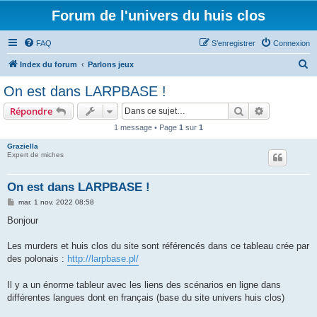
Forum de l'univers du huis clos
FAQ
S’enregistrer
Connexion
R
Index du forum
Parlons jeux
e
On est dans LARPBASE !
c
Rechercher
Recherche 
Répondre
h
1 message • Page
1
sur
1
e
Graziella
r
Expert de miches
c
h
On est dans LARPBASE !
e
M
mar. 1 nov. 2022 08:58
e
r
s
Bonjour
s
a
g
Les murders et huis clos du site sont référencés dans ce tableau crée par
e
des polonais :
http://larpbase.pl/
Il y a un énorme tableur avec les liens des scénarios en ligne dans
différentes langues dont en français (base du site univers huis clos)