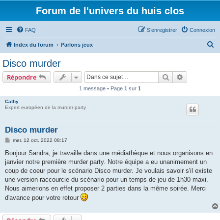
Forum de l'univers du huis clos
FAQ
S’enregistrer
Connexion
R
Index du forum
Parlons jeux
e
Disco murder
c
Rechercher
Recherche 
Répondre
h
1 message • Page
1
sur
1
e
Cathy
r
Expert européen de la murder party
c
h
Disco murder
e
M
mer. 12 oct. 2022 08:17
e
r
s
Bonjour Sandra, je travaille dans une médiathèque et nous organisons en
s
janvier notre première murder party. Notre équipe a eu unanimement un
a
g
coup de coeur pour le scénario Disco murder. Je voulais savoir s'il existe
e
une version raccourcie du scénario pour un temps de jeu de 1h30 maxi.
Nous aimerions en effet proposer 2 parties dans la même soirée. Merci
d'avance pour votre retour