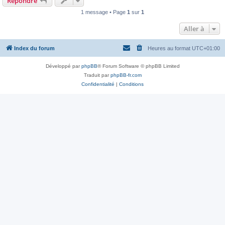
Répondre
1 message • Page
1
sur
1
Aller à
Index du forum
Heures au format
UTC+01:00
Développé par
phpBB
® Forum Software © phpBB Limited
Traduit par
phpBB-fr.com
Confidentialité
|
Conditions