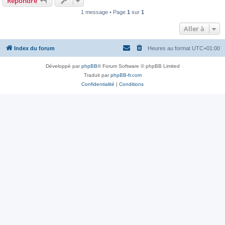
Répondre
1 message • Page
1
sur
1
Aller à
Index du forum
Heures au format
UTC+01:00
Développé par
phpBB
® Forum Software © phpBB Limited
Traduit par
phpBB-fr.com
Confidentialité
|
Conditions