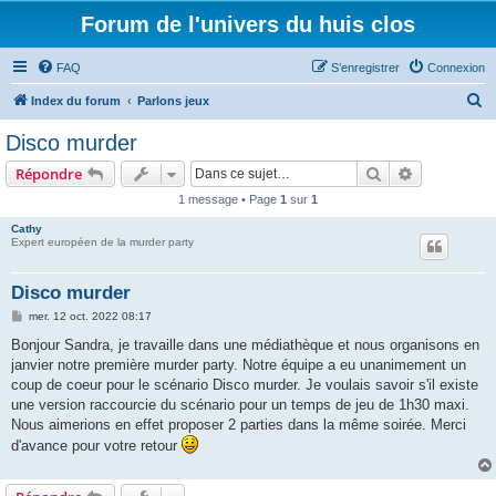
Forum de l'univers du huis clos
FAQ
S’enregistrer
Connexion
R
Index du forum
Parlons jeux
e
Disco murder
c
Rechercher
Recherche 
Répondre
h
1 message • Page
1
sur
1
e
Cathy
r
Expert européen de la murder party
c
h
Disco murder
e
M
mer. 12 oct. 2022 08:17
e
r
s
Bonjour Sandra, je travaille dans une médiathèque et nous organisons en
s
janvier notre première murder party. Notre équipe a eu unanimement un
a
g
coup de coeur pour le scénario Disco murder. Je voulais savoir s'il existe
e
une version raccourcie du scénario pour un temps de jeu de 1h30 maxi.
Nous aimerions en effet proposer 2 parties dans la même soirée. Merci
d'avance pour votre retour