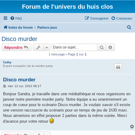
Forum de l'univers du huis clos
FAQ
S’enregistrer
Connexion
R
Index du forum
Parlons jeux
e
Disco murder
c
Rechercher
Recherche 
Répondre
h
1 message • Page
1
sur
1
e
Cathy
r
Expert européen de la murder party
c
h
Disco murder
e
M
mer. 12 oct. 2022 08:17
e
r
s
Bonjour Sandra, je travaille dans une médiathèque et nous organisons en
s
janvier notre première murder party. Notre équipe a eu unanimement un
a
g
coup de coeur pour le scénario Disco murder. Je voulais savoir s'il existe
e
une version raccourcie du scénario pour un temps de jeu de 1h30 maxi.
Nous aimerions en effet proposer 2 parties dans la même soirée. Merci
d'avance pour votre retour