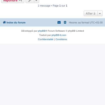
Répondre
1 message • Page
1
sur
1
Aller à
Index du forum
Heures au format
UTC+01:00
Développé par
phpBB
® Forum Software © phpBB Limited
Traduit par
phpBB-fr.com
Confidentialité
|
Conditions