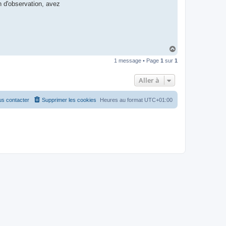
n d'observation, avez
H
a
1 message • Page
1
sur
1
u
t
Aller à
s contacter
Supprimer les cookies
Heures au format
UTC+01:00