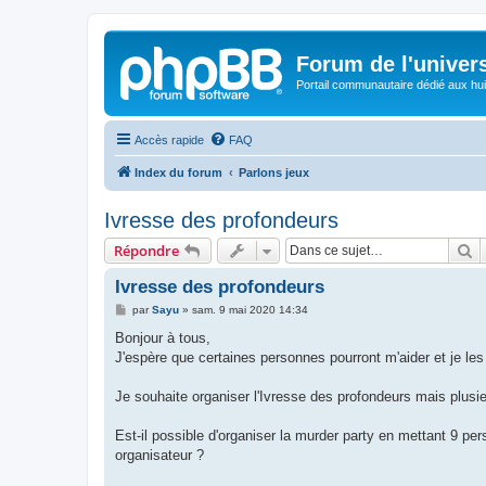
Forum de l'univer
Portail communautaire dédié aux hui
Accès rapide
FAQ
Index du forum
Parlons jeux
Ivresse des profondeurs
R
Répondre
Ivresse des profondeurs
M
par
Sayu
»
sam. 9 mai 2020 14:34
e
s
Bonjour à tous,
s
J'espère que certaines personnes pourront m'aider et je le
a
g
e
Je souhaite organiser l'Ivresse des profondeurs mais plus
Est-il possible d'organiser la murder party en mettant 9 pe
organisateur ?