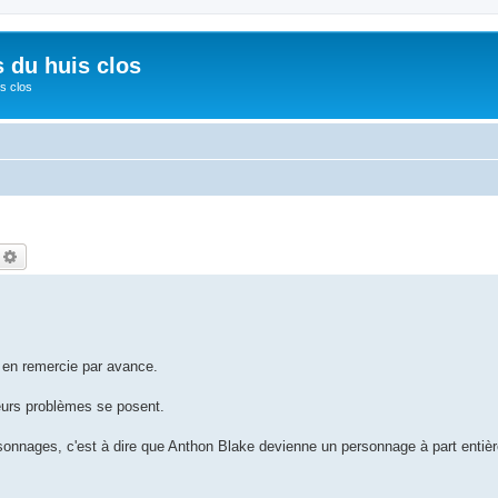
s du huis clos
s clos
echercher
Recherche avancée
s en remercie par avance.
ieurs problèmes se posent.
rsonnages, c'est à dire que Anthon Blake devienne un personnage à part entière