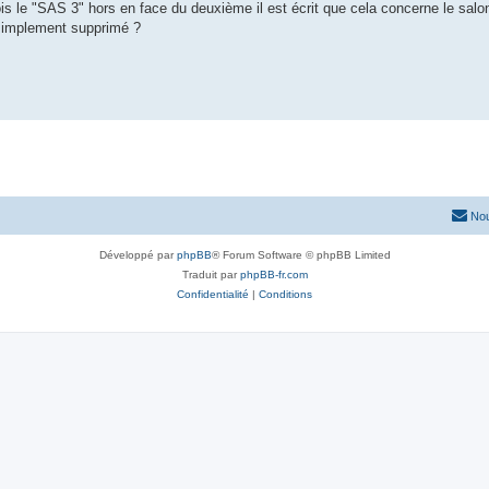
fois le "SAS 3" hors en face du deuxième il est écrit que cela concerne le salo
t simplement supprimé ?
Nou
Développé par
phpBB
® Forum Software © phpBB Limited
Traduit par
phpBB-fr.com
Confidentialité
|
Conditions