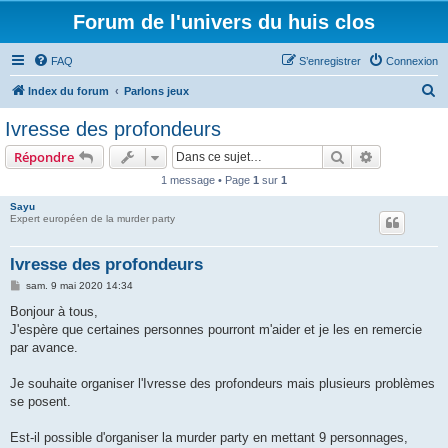
Forum de l'univers du huis clos
FAQ
S’enregistrer
Connexion
R
Index du forum
Parlons jeux
e
Ivresse des profondeurs
c
Rechercher
Recherche 
Répondre
h
1 message • Page
1
sur
1
e
Sayu
r
Expert européen de la murder party
c
h
Ivresse des profondeurs
e
M
sam. 9 mai 2020 14:34
e
r
s
Bonjour à tous,
s
J'espère que certaines personnes pourront m'aider et je les en remercie
a
g
par avance.
e
Je souhaite organiser l'Ivresse des profondeurs mais plusieurs problèmes
se posent.
Est-il possible d'organiser la murder party en mettant 9 personnages,