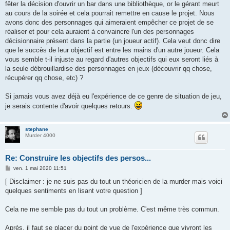
fêter la décision d'ouvrir un bar dans une bibliothèque, or le gérant meurt
au cours de la soirée et cela pourrait remettre en cause le projet. Nous
avons donc des personnages qui aimeraient empêcher ce projet de se
réaliser et pour cela auraient à convaincre l'un des personnages
décisionnaire présent dans la partie (un joueur actif). Cela veut donc dire
que le succès de leur objectif est entre les mains d'un autre joueur. Cela
vous semble t-il injuste au regard d'autres objectifs qui eux seront liés à
la seule débrouillardise des personnages en jeux (découvrir qq chose,
récupérer qq chose, etc) ?
Si jamais vous avez déjà eu l'expérience de ce genre de situation de jeu,
je serais contente d'avoir quelques retours.
stephane
Murder 4000
Re: Construire les objectifs des persos...
M
ven. 1 mai 2020 11:51
e
s
[ Disclaimer : je ne suis pas du tout un théoricien de la murder mais voici
s
quelques sentiments en lisant votre question ]
a
g
e
Cela ne me semble pas du tout un problème. C'est même très commun.
Après, il faut se placer du point de vue de l'expérience que vivront les