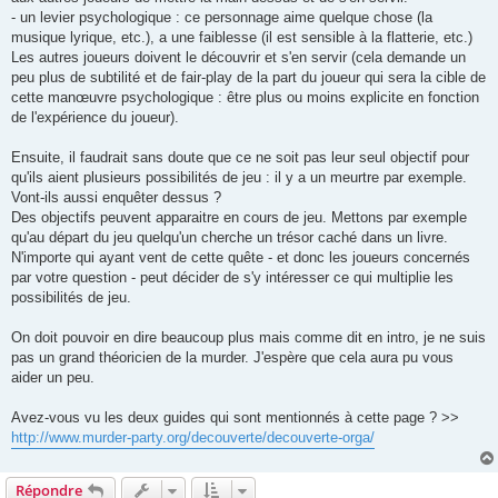
- un levier psychologique : ce personnage aime quelque chose (la
musique lyrique, etc.), a une faiblesse (il est sensible à la flatterie, etc.)
Les autres joueurs doivent le découvrir et s'en servir (cela demande un
peu plus de subtilité et de fair-play de la part du joueur qui sera la cible de
cette manœuvre psychologique : être plus ou moins explicite en fonction
de l'expérience du joueur).
Ensuite, il faudrait sans doute que ce ne soit pas leur seul objectif pour
qu'ils aient plusieurs possibilités de jeu : il y a un meurtre par exemple.
Vont-ils aussi enquêter dessus ?
Des objectifs peuvent apparaitre en cours de jeu. Mettons par exemple
qu'au départ du jeu quelqu'un cherche un trésor caché dans un livre.
N'importe qui ayant vent de cette quête - et donc les joueurs concernés
par votre question - peut décider de s'y intéresser ce qui multiplie les
possibilités de jeu.
On doit pouvoir en dire beaucoup plus mais comme dit en intro, je ne suis
pas un grand théoricien de la murder. J'espère que cela aura pu vous
aider un peu.
Avez-vous vu les deux guides qui sont mentionnés à cette page ? >>
http://www.murder-party.org/decouverte/decouverte-orga/
Répondre