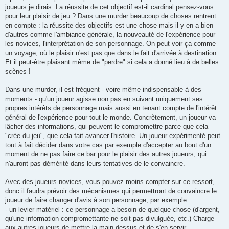
joueurs je dirais. La réussite de cet objectif est-il cardinal pensez-vous
pour leur plaisir de jeu ? Dans une murder beaucoup de choses rentrent
en compte : la réussite des objectifs est une chose mais il y en a bien
d'autres comme l'ambiance générale, la nouveauté de l'expérience pour
les novices, l'interprétation de son personnage. On peut voir ça comme
un voyage, où le plaisir n'est pas que dans le fait d'arrivée à destination.
Et il peut-être plaisant même de "perdre" si cela a donné lieu à de belles
scènes !
Dans une murder, il est fréquent - voire même indispensable à des
moments - qu'un joueur agisse non pas en suivant uniquement ses
propres intérêts de personnage mais aussi en tenant compte de l'intérêt
général de l'expérience pour tout le monde. Concrètement, un joueur va
lâcher des informations, qui peuvent le compromettre parce que cela
"crée du jeu", que cela fait avancer l'histoire. Un joueur expérimenté peut
tout à fait décider dans votre cas par exemple d'accepter au bout d'un
moment de ne pas faire ce bar pour le plaisir des autres joueurs, qui
n'auront pas démérité dans leurs tentatives de le convaincre.
Avec des joueurs novices, vous pouvez moins compter sur ce ressort,
donc il faudra prévoir des mécanismes qui permettront de convaincre le
joueur de faire changer d'avis à son personnage, par exemple :
- un levier matériel : ce personnage a besoin de quelque chose (d'argent,
qu'une information compromettante ne soit pas divulguée, etc.) Charge
aux autres joueurs de mettre la main dessus et de s'en servir.