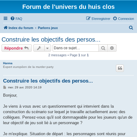
Forum de l'univers du huis clos
FAQ
S’enregistrer
Connexion
R
Index du forum
Parlons jeux
e
Construire les objectifs des persos...
c
Rechercher
Recherche 
Répondre
h
2 messages • Page
1
sur
1
e
Hanna
r
Expert européen de la murder party
c
h
Construire les objectifs des persos...
e
M
mer. 29 avr. 2020 14:19
e
r
s
Bonjour,
s
a
g
Je viens à vous avec un questionnement qui intervient dans la
e
construction du scénario sur lequel je travaille actuellement avec des
collègues. Pensez-vous qu'il soit dommageable pour les joueurs qu'un de
leur objectif de jeu soit lié à un personnage ?
Je m'explique. Situation de départ : les personnages sont réunis pour