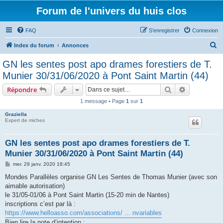
Forum de l'univers du huis clos
FAQ
S’enregistrer
Connexion
R
Index du forum
Annonces
e
GN les sentes post apo drames forestiers de T.
c
Munier 30/31/06/2020 à Pont Saint Martin (44)
h
Rechercher
Recherche 
Répondre
e
1 message • Page
1
sur
1
r
Graziella
c
Expert de miches
h
e
GN les sentes post apo drames forestiers de T.
Munier 30/31/06/2020 à Pont Saint Martin (44)
r
M
mer. 29 janv. 2020 18:45
e
s
Mondes Parallèles organise GN Les Sentes de Thomas Munier (avec son
s
aimable autorisation)
a
g
le 31/05-01/06 à Pont Saint Martin (15-20 min de Nantes)
e
inscriptions c’est par là :
https://www.helloasso.com/associations/ ... nvariables
Bien lire la note d’intention :