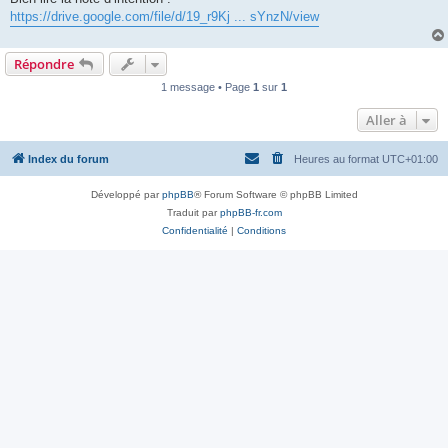
https://drive.google.com/file/d/19_r9Kj ... sYnzN/view
Répondre
1 message • Page
1
sur
1
Aller à
Index du forum
Heures au format
UTC+01:00
Développé par
phpBB
® Forum Software © phpBB Limited
Traduit par
phpBB-fr.com
Confidentialité
|
Conditions