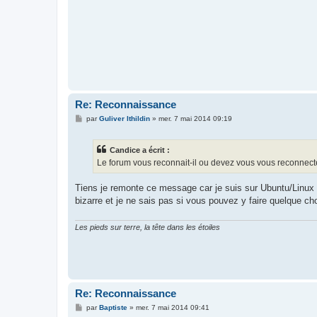
a
g
e
Re: Reconnaissance
M
par
Guliver Ithildin
»
mer. 7 mai 2014 09:19
e
s
s
Candice a écrit :
a
g
Le forum vous reconnait-il ou devez vous vous reconnect
e
Tiens je remonte ce message car je suis sur Ubuntu/Linux l
bizarre et je ne sais pas si vous pouvez y faire quelque chos
Les pieds sur terre, la tête dans les étoiles
Re: Reconnaissance
M
par
Baptiste
»
mer. 7 mai 2014 09:41
e