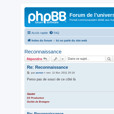
Forum de l'univer
Portail communautaire dédié aux hui
Accès rapide
FAQ
Index du forum
Ici on parle du site web
Reconnaissance
R
Répondre
Re: Reconnaissance
M
par
aenon
»
ven. 11 févr. 2011 20:16
e
s
Perso pas de souci de ce côté là
s
a
g
e
Xavier
DX Production
Guilde de Bretagne
Re: Reconnaissance