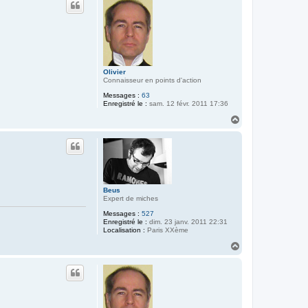
t
t
e
r
P
a
s
c
a
Olivier
l
Connaisseur en points d'action
Messages :
63
Enregistré le :
sam. 12 févr. 2011 17:36
H
a
u
t
Beus
Expert de miches
Messages :
527
Enregistré le :
dim. 23 janv. 2011 22:31
Localisation :
Paris XXème
H
a
u
t