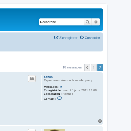
Rechercher
Recherche avancé
S’enregistrer
Connexion
1
2
Précédente
18 messages
aenon
Expert européen de la murder party
Messages :
9
Enregistré le :
mar. 25 janv. 2011 14:08
Localisation :
Rennes
C
Contact :
o
n
t
a
c
t
H
e
a
r
a
u