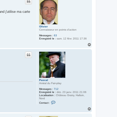
e
t
n
o
n
nd j'utilise ma carte
Olivier
Connaisseur en points d'action
Messages :
63
Enregistré le :
sam. 12 févr. 2011 17:36
H
a
u
t
Pascal
Amiral du Fair-play
Messages :
712
Enregistré le :
dim. 23 janv. 2011 21:06
Localisation :
Château Gratry, Halluin,
Nord
C
Contact :
o
n
H
t
a
a
u
c