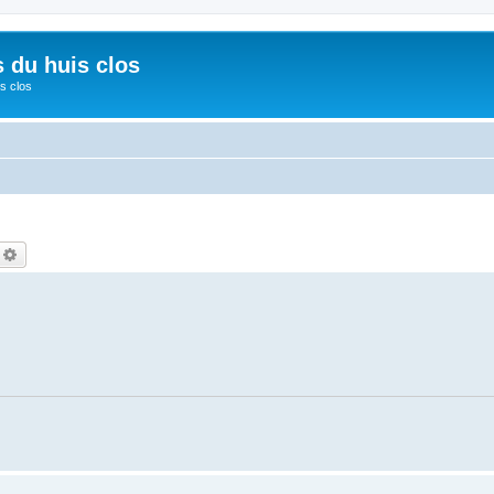
s du huis clos
s clos
echercher
Recherche avancée