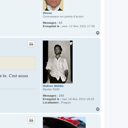
Olivier
Connaisseur en points d'action
Messages :
63
Enregistré le :
sam. 12 févr. 2011 17:36
H
a
u
t
e lis. C'est assez
Guliver Ithildin
Murder 5000
Messages :
163
Enregistré le :
mar. 19 févr. 2013 18:32
Localisation :
Prague
H
a
u
t