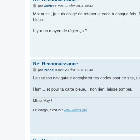
M
par
Olivier
»
mer. 23 févr. 2011 18:33
e
s
Moi aussi, je suis obligé de retaper le code à chaque fois. 
s
bleue.
a
g
e
Il y a un moyen de règler ça ?
Re: Reconnaissance
M
par
Pascal
»
mer. 23 févr. 2011 18:48
e
s
Laisse ton navigateur enregistrer tes codes pour ce site, tu 
s
a
g
Hum... et pour ta carte bleue... non rien, laisse tomber.
e
Mister May !
Le Wargs, c'est ici :
www.wargs.org