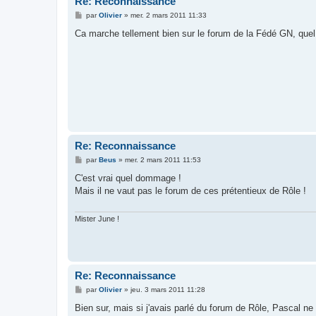
Re: Reconnaissance
M
par
Olivier
»
mer. 2 mars 2011 11:33
e
s
Ca marche tellement bien sur le forum de la Fédé GN, que
s
a
g
e
Re: Reconnaissance
M
par
Beus
»
mer. 2 mars 2011 11:53
e
s
C'est vrai quel dommage !
s
Mais il ne vaut pas le forum de ces prétentieux de Rôle !
a
g
e
Mister June !
Re: Reconnaissance
M
par
Olivier
»
jeu. 3 mars 2011 11:28
e
s
Bien sur, mais si j'avais parlé du forum de Rôle, Pascal ne s
s