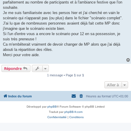
parfaitement au nombre de participants et à l'ambiance festive que l'on
souhaite.
Je me suis familiarisée avec les persos hier et j'ai cherché en vain le
scénario qui n'apparait pas (ou plus) dans le fichier "scénario complet".
J'ai lu que de nombreuses personnes avaient déjà fait cette MP donc
j'imagine que le scénario existe bien.
Si l'un d'entre vous a encore le scénario pour 12 en sa possession, je
suis très preneuse !
Ca m'embêterait vraiment de devoir changer de MP alors que j'ai déjà
abouti la répartition des rôles.
Merci pour votre aide.
Répondre
1 message • Page
1
sur
1
Aller à
Index du forum
Heures au format
UTC+01:00
Développé par
phpBB
® Forum Software © phpBB Limited
Traduit par
phpBB-fr.com
Confidentialité
|
Conditions