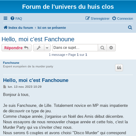
Forum de l'univers du huis clos
FAQ
S’enregistrer
Connexion
R
Index du forum
Ici on se présente
e
Hello, moi c'est Fanchoune
c
Rechercher
Recherche 
Répondre
h
1 message • Page
1
sur
1
e
Fanchoune
r
Expert européen de la murder party
c
h
Hello, moi c'est Fanchoune
e
M
lun. 13 nov. 2023 10:29
e
r
s
Bonjour à tous,
s
a
g
Je suis Fanchoune, de Lille. Totalement novice en MP mais impatiente
e
de découvrir ce type de jeu.
Comme chaque année, j'organise un Noël des Amis début décembre.
Nous essayons de nous renouveler chaque année et cette fois, c'est la
Murder Party qui va s'inviter chez nous.
Nous serons 6 couples et avons choisi "Disco Murder" qui correspond