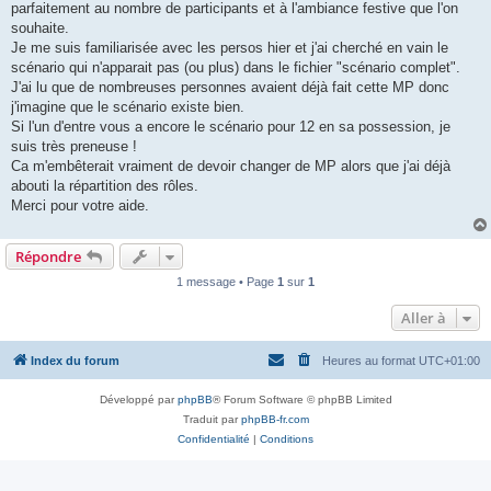
parfaitement au nombre de participants et à l'ambiance festive que l'on
souhaite.
Je me suis familiarisée avec les persos hier et j'ai cherché en vain le
scénario qui n'apparait pas (ou plus) dans le fichier "scénario complet".
J'ai lu que de nombreuses personnes avaient déjà fait cette MP donc
j'imagine que le scénario existe bien.
Si l'un d'entre vous a encore le scénario pour 12 en sa possession, je
suis très preneuse !
Ca m'embêterait vraiment de devoir changer de MP alors que j'ai déjà
abouti la répartition des rôles.
Merci pour votre aide.
Répondre
1 message • Page
1
sur
1
Aller à
Index du forum
Heures au format
UTC+01:00
Développé par
phpBB
® Forum Software © phpBB Limited
Traduit par
phpBB-fr.com
Confidentialité
|
Conditions