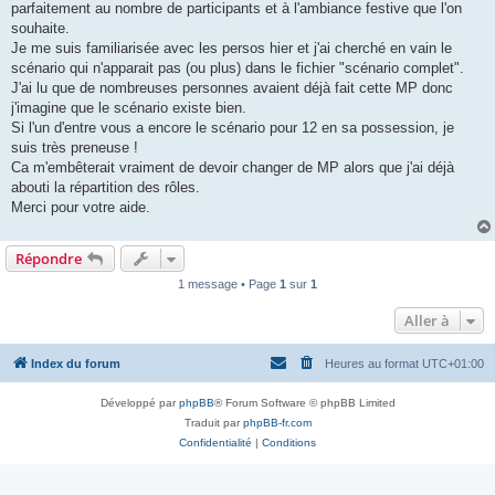
parfaitement au nombre de participants et à l'ambiance festive que l'on
souhaite.
Je me suis familiarisée avec les persos hier et j'ai cherché en vain le
scénario qui n'apparait pas (ou plus) dans le fichier "scénario complet".
J'ai lu que de nombreuses personnes avaient déjà fait cette MP donc
j'imagine que le scénario existe bien.
Si l'un d'entre vous a encore le scénario pour 12 en sa possession, je
suis très preneuse !
Ca m'embêterait vraiment de devoir changer de MP alors que j'ai déjà
abouti la répartition des rôles.
Merci pour votre aide.
Répondre
1 message • Page
1
sur
1
Aller à
Index du forum
Heures au format
UTC+01:00
Développé par
phpBB
® Forum Software © phpBB Limited
Traduit par
phpBB-fr.com
Confidentialité
|
Conditions