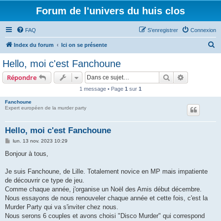
Forum de l'univers du huis clos
FAQ
S’enregistrer
Connexion
R
Index du forum
Ici on se présente
e
Hello, moi c'est Fanchoune
c
Rechercher
Recherche 
Répondre
h
1 message • Page
1
sur
1
e
Fanchoune
r
Expert européen de la murder party
c
h
Hello, moi c'est Fanchoune
e
M
lun. 13 nov. 2023 10:29
e
r
s
Bonjour à tous,
s
a
g
Je suis Fanchoune, de Lille. Totalement novice en MP mais impatiente
e
de découvrir ce type de jeu.
Comme chaque année, j'organise un Noël des Amis début décembre.
Nous essayons de nous renouveler chaque année et cette fois, c'est la
Murder Party qui va s'inviter chez nous.
Nous serons 6 couples et avons choisi "Disco Murder" qui correspond