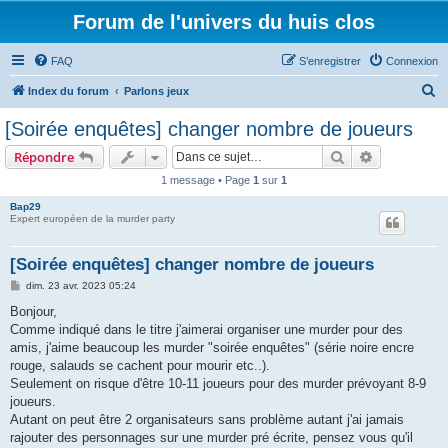
Forum de l'univers du huis clos
FAQ
S’enregistrer
Connexion
R
Index du forum
Parlons jeux
e
[Soirée enquêtes] changer nombre de joueurs
c
Rechercher
Recherche 
Répondre
h
1 message • Page
1
sur
1
e
Bap29
r
Expert européen de la murder party
c
h
[Soirée enquêtes] changer nombre de joueurs
e
M
dim. 23 avr. 2023 05:24
e
r
s
Bonjour,
s
Comme indiqué dans le titre j'aimerai organiser une murder pour des
a
g
amis, j'aime beaucoup les murder "soirée enquêtes" (série noire encre
e
rouge, salauds se cachent pour mourir etc..).
Seulement on risque d'être 10-11 joueurs pour des murder prévoyant 8-9
joueurs.
Autant on peut être 2 organisateurs sans problème autant j'ai jamais
rajouter des personnages sur une murder pré écrite, pensez vous qu'il