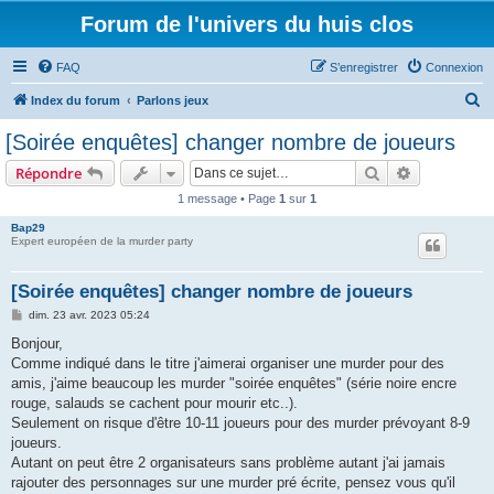
Forum de l'univers du huis clos
FAQ
S’enregistrer
Connexion
R
Index du forum
Parlons jeux
e
[Soirée enquêtes] changer nombre de joueurs
c
Rechercher
Recherche 
Répondre
h
1 message • Page
1
sur
1
e
Bap29
r
Expert européen de la murder party
c
h
[Soirée enquêtes] changer nombre de joueurs
e
M
dim. 23 avr. 2023 05:24
e
r
s
Bonjour,
s
Comme indiqué dans le titre j'aimerai organiser une murder pour des
a
g
amis, j'aime beaucoup les murder "soirée enquêtes" (série noire encre
e
rouge, salauds se cachent pour mourir etc..).
Seulement on risque d'être 10-11 joueurs pour des murder prévoyant 8-9
joueurs.
Autant on peut être 2 organisateurs sans problème autant j'ai jamais
rajouter des personnages sur une murder pré écrite, pensez vous qu'il