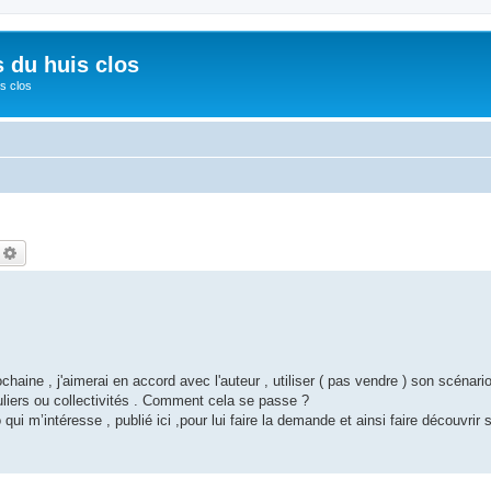
s du huis clos
s clos
echercher
Recherche avancée
chaine , j'aimerai en accord avec l'auteur , utiliser ( pas vendre ) son scénari
uliers ou collectivités . Comment cela se passe ?
ui m’intéresse , publié ici ,pour lui faire la demande et ainsi faire découvrir