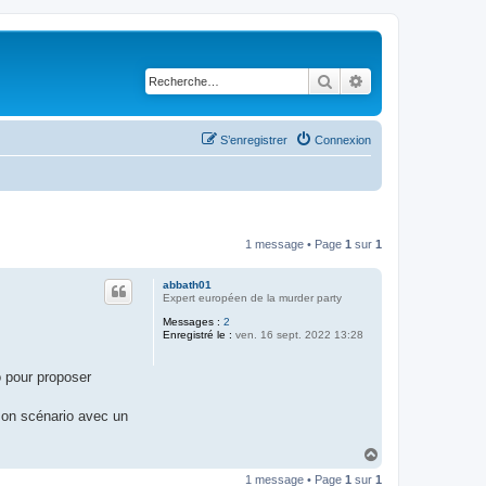
Rechercher
Recherche avancé
S’enregistrer
Connexion
1 message • Page
1
sur
1
abbath01
Expert européen de la murder party
Messages :
2
Enregistré le :
ven. 16 sept. 2022 13:28
o pour proposer
 son scénario avec un
H
a
1 message • Page
1
sur
1
u