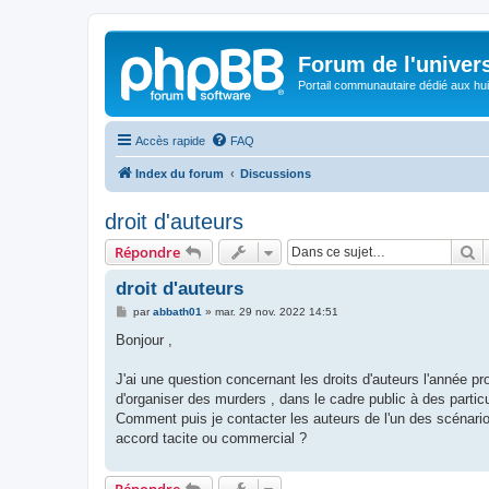
Forum de l'univer
Portail communautaire dédié aux hui
Accès rapide
FAQ
Index du forum
Discussions
droit d'auteurs
R
Répondre
droit d'auteurs
M
par
abbath01
»
mar. 29 nov. 2022 14:51
e
s
Bonjour ,
s
a
g
J'ai une question concernant les droits d'auteurs l'année pro
e
d'organiser des murders , dans le cadre public à des partic
Comment puis je contacter les auteurs de l'un des scénario q
accord tacite ou commercial ?
Répondre