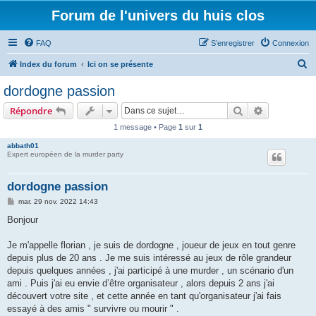
Forum de l'univers du huis clos
FAQ
S’enregistrer
Connexion
R
Index du forum
Ici on se présente
e
dordogne passion
c
Rechercher
Recherche 
Répondre
h
1 message • Page
1
sur
1
e
abbath01
r
Expert européen de la murder party
c
h
dordogne passion
e
M
mar. 29 nov. 2022 14:43
e
r
s
Bonjour
s
a
g
Je m'appelle florian , je suis de dordogne , joueur de jeux en tout genre
e
depuis plus de 20 ans . Je me suis intéressé au jeux de rôle grandeur
depuis quelques années , j'ai participé à une murder , un scénario d'un
ami . Puis j'ai eu envie d’être organisateur , alors depuis 2 ans j'ai
découvert votre site , et cette année en tant qu'organisateur j'ai fais
essayé à des amis " survivre ou mourir " .