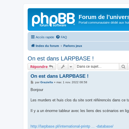
Forum de l'univer
Portail communautaire dédié aux hui
Accès rapide
FAQ
Index du forum
Parlons jeux
On est dans LARPBASE !
R
Répondre
On est dans LARPBASE !
M
par
Graziella
»
mar. 1 nov. 2022 08:58
e
s
Bonjour
s
a
g
Les murders et huis clos du site sont référencés dans ce t
e
Il y a un énorme tableur avec les liens des scénarios en li
http://larpbase.pl/international-printp ... -database/