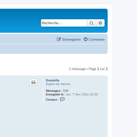
Rechercher
Recherche avancé
S’enregistrer
Connexion
1 message • Page
1
sur
1
Graziella
Expert de miches
Messages :
530
Enregistré le :
lun. 7 févr. 2011 22:32
C
Contact :
o
n
t
a
c
t
e
r
G
r