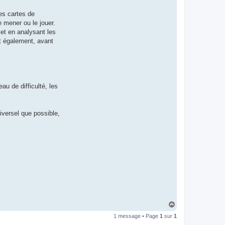
a
z
es cartes de
i
e
e mener ou le jouer.
l
 et en analysant les
l
a
nt également, avant
au de difficulté, les
iversel que possible,
H
a
1 message • Page
1
sur
1
u
t