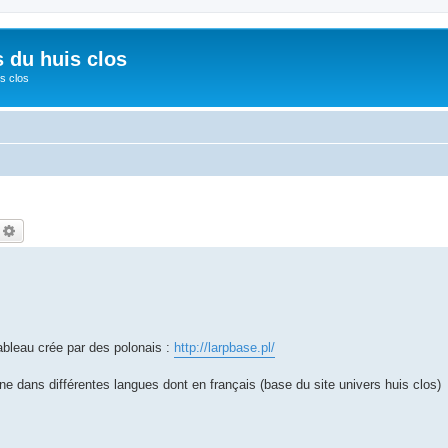
s du huis clos
s clos
echercher
Recherche avancée
ableau crée par des polonais :
http://larpbase.pl/
gne dans différentes langues dont en français (base du site univers huis clos)