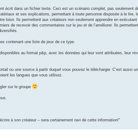
t écrit dans un fichier texte. Ceci est un scénario complet, pas seulement d
ériaux et ses explications, permettant à toute personne disposée à le lire, l
tre loisir. Ils permettent aux créateurs non seulement apprendre en exécutant
niers de recevoir des commentaires sur le jeu et de l’améliorer. Ils permette
iversifiés.
es contenant une liste de jeux de ce type.
 disponibles au format p&p, avec les données qui leur sont attribuées, leur nive
tail ou une source à partir duquel vous pouvez le télécharger. C’est aussi un
oient les langues que vous utilisez.
gler sur le groupe
ous.
écrire à son créateur – sera certainement ravi de cette information!"