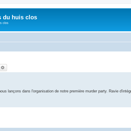
s du huis clos
s clos
echercher
Recherche avancée
nous lançons dans l'organisation de notre première murder party. Ravie d'inté