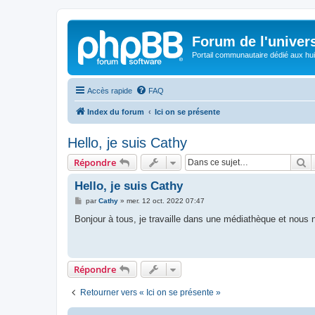
Forum de l'univer
Portail communautaire dédié aux hui
Accès rapide
FAQ
Index du forum
Ici on se présente
Hello, je suis Cathy
R
Répondre
Hello, je suis Cathy
M
par
Cathy
»
mer. 12 oct. 2022 07:47
e
s
Bonjour à tous, je travaille dans une médiathèque et nous 
s
a
g
e
Répondre
Retourner vers « Ici on se présente »