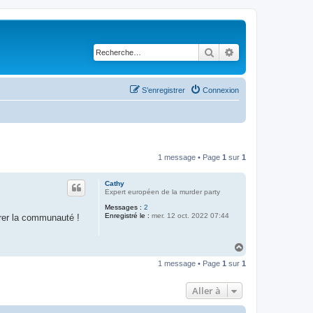
Rechercher
Recherche avancé
S’enregistrer
Connexion
1 message • Page
1
sur
1
Cathy
Expert européen de la murder party
Messages :
2
Enregistré le :
mer. 12 oct. 2022 07:44
grer la communauté !
H
a
1 message • Page
1
sur
1
u
t
Aller à