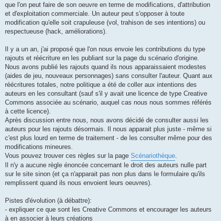
que l'on peut faire de son oeuvre en terme de modifications, d'attribution
et d'exploitation commerciale. Un auteur peut s'opposer à toute
modification qu'elle soit crapuleuse (vol, trahison de ses intentions) ou
respectueuse (hack, améliorations).
Il y a un an, j'ai proposé que l'on nous envoie les contributions du type
rajouts et réécriture en les publiant sur la page du scénario d'origine.
Nous avons publié les rajouts quand ils nous apparaissaient modestes
(aides de jeu, nouveaux personnages) sans consulter l'auteur. Quant aux
réécritures totales, notre politique a été de coller aux intentions des
auteurs en les consultant (sauf s'il y avait une licence de type Creative
Commons associée au scénario, auquel cas nous nous sommes référés
à cette licence).
Après discussion entre nous, nous avons décidé de consulter aussi les
auteurs pour les rajouts désormais. Il nous apparait plus juste - même si
c'est plus lourd en terme de traitement - de les consulter même pour des
modifications mineures.
Vous pouvez trouver ces règles sur la page
Scénariothèque
.
Il n'y a aucune règle énoncée concernant le droit des auteurs nulle part
sur le site sinon (et ça n'apparait pas non plus dans le formulaire qu'ils
remplissent quand ils nous envoient leurs oeuvres).
Pistes d'évolution (à débattre):
- expliquer ce que sont les Creative Commons et encourager les auteurs
à en associer à leurs créations