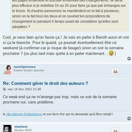
les pages ensemble et discuter ensemble des changements. Je serai
plus efficace si je mobilise 1h ou 2h pour faire ça que par échanges sur
le forum. Si d'autres personnes se manifestent on le fait à plusieurs,
sinon on le fait tous les deux et on soumet les propositions de
changement ici pendant X temps avant de considérer qu'elles sont
adoptées ?
Cool, je veux bien qu'on fasse ça ! Je vais en parler à Benoît aussi et voir
si ça le branche. Pour le quand, ça pourrait éventuellement être ce
weekend (à confirmer car je risque de bouger) sinon un soir la semaine
prochaine ? (ou plus tard mais quitte à en parler maintenant...
)
lucieXperience
Expert fection absolue
Re: Comment gérer le droit des auteurs ?
M
mar. 16 févr. 2021 21:48
e
s
Ce week-end ça ne m'arrange pas trop, mais un soir de la semaine
s
prochaine oui, sans problème.
a
g
e
le
site internet d'eXperience
et son livre d'or qui ne demande qu'à être rempli !
stephane
Murder 4000