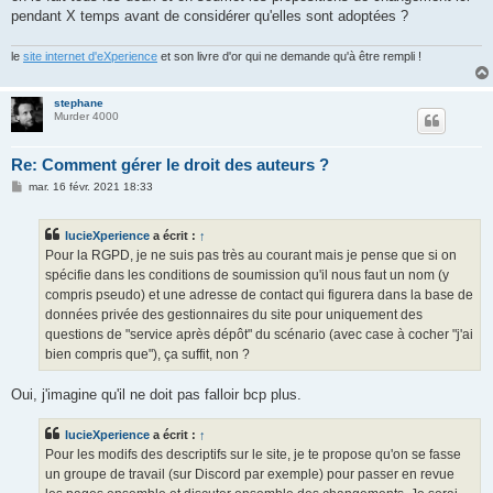
pendant X temps avant de considérer qu'elles sont adoptées ?
le
site internet d'eXperience
et son livre d'or qui ne demande qu'à être rempli !
stephane
Murder 4000
Re: Comment gérer le droit des auteurs ?
M
mar. 16 févr. 2021 18:33
e
s
s
lucieXperience
a écrit :
↑
a
g
Pour la RGPD, je ne suis pas très au courant mais je pense que si on
e
spécifie dans les conditions de soumission qu'il nous faut un nom (y
compris pseudo) et une adresse de contact qui figurera dans la base de
données privée des gestionnaires du site pour uniquement des
questions de "service après dépôt" du scénario (avec case à cocher "j'ai
bien compris que"), ça suffit, non ?
Oui, j'imagine qu'il ne doit pas falloir bcp plus.
lucieXperience
a écrit :
↑
Pour les modifs des descriptifs sur le site, je te propose qu'on se fasse
un groupe de travail (sur Discord par exemple) pour passer en revue