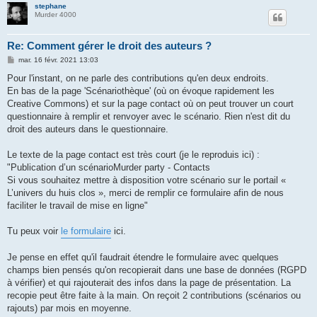
stephane
Murder 4000
Re: Comment gérer le droit des auteurs ?
M
mar. 16 févr. 2021 13:03
e
s
Pour l'instant, on ne parle des contributions qu'en deux endroits.
s
En bas de la page 'Scénariothèque' (où on évoque rapidement les
a
g
Creative Commons) et sur la page contact où on peut trouver un court
e
questionnaire à remplir et renvoyer avec le scénario. Rien n'est dit du
droit des auteurs dans le questionnaire.
Le texte de la page contact est très court (je le reproduis ici) :
"Publication d’un scénarioMurder party - Contacts
Si vous souhaitez mettre à disposition votre scénario sur le portail «
L’univers du huis clos », merci de remplir ce formulaire afin de nous
faciliter le travail de mise en ligne"
Tu peux voir
le formulaire
ici.
Je pense en effet qu'il faudrait étendre le formulaire avec quelques
champs bien pensés qu'on recopierait dans une base de données (RGPD
à vérifier) et qui rajouterait des infos dans la page de présentation. La
recopie peut être faite à la main. On reçoit 2 contributions (scénarios ou
rajouts) par mois en moyenne.