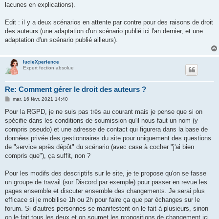
lacunes en explications).
Edit : il y a deux scénarios en attente par contre pour des raisons de droit
des auteurs (une adaptation d'un scénario publié ici l'an dernier, et une
adaptation d'un scénario publié ailleurs).
lucieXperience
Expert fection absolue
Re: Comment gérer le droit des auteurs ?
M
mar. 16 févr. 2021 14:40
e
s
Pour la RGPD, je ne suis pas très au courant mais je pense que si on
s
spécifie dans les conditions de soumission qu'il nous faut un nom (y
a
g
compris pseudo) et une adresse de contact qui figurera dans la base de
e
données privée des gestionnaires du site pour uniquement des questions
de "service après dépôt" du scénario (avec case à cocher "j'ai bien
compris que"), ça suffit, non ?
Pour les modifs des descriptifs sur le site, je te propose qu'on se fasse
un groupe de travail (sur Discord par exemple) pour passer en revue les
pages ensemble et discuter ensemble des changements. Je serai plus
efficace si je mobilise 1h ou 2h pour faire ça que par échanges sur le
forum. Si d'autres personnes se manifestent on le fait à plusieurs, sinon
on le fait tous les deux et on soumet les propositions de changement ici