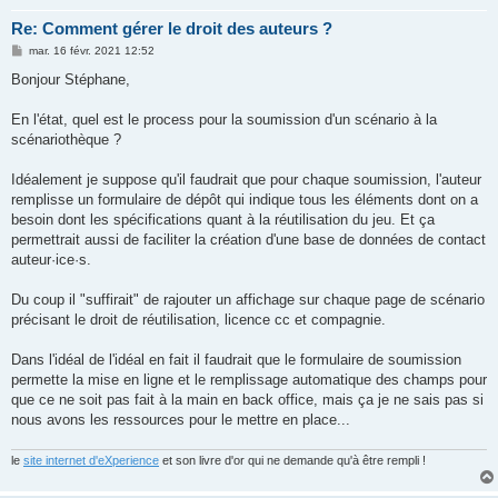
Re: Comment gérer le droit des auteurs ?
M
mar. 16 févr. 2021 12:52
e
s
Bonjour Stéphane,
s
a
g
En l'état, quel est le process pour la soumission d'un scénario à la
e
scénariothèque ?
Idéalement je suppose qu'il faudrait que pour chaque soumission, l'auteur
remplisse un formulaire de dépôt qui indique tous les éléments dont on a
besoin dont les spécifications quant à la réutilisation du jeu. Et ça
permettrait aussi de faciliter la création d'une base de données de contact
auteur·ice·s.
Du coup il "suffirait" de rajouter un affichage sur chaque page de scénario
précisant le droit de réutilisation, licence cc et compagnie.
Dans l'idéal de l'idéal en fait il faudrait que le formulaire de soumission
permette la mise en ligne et le remplissage automatique des champs pour
que ce ne soit pas fait à la main en back office, mais ça je ne sais pas si
nous avons les ressources pour le mettre en place...
le
site internet d'eXperience
et son livre d'or qui ne demande qu'à être rempli !