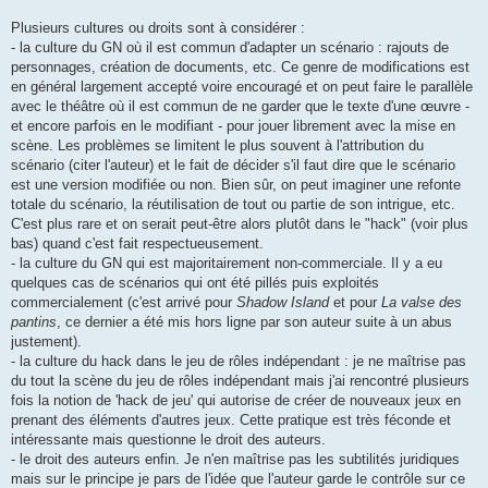
Plusieurs cultures ou droits sont à considérer :
- la culture du GN où il est commun d'adapter un scénario : rajouts de
personnages, création de documents, etc. Ce genre de modifications est
en général largement accepté voire encouragé et on peut faire le parallèle
avec le théâtre où il est commun de ne garder que le texte d'une œuvre -
et encore parfois en le modifiant - pour jouer librement avec la mise en
scène. Les problèmes se limitent le plus souvent à l'attribution du
scénario (citer l'auteur) et le fait de décider s'il faut dire que le scénario
est une version modifiée ou non. Bien sûr, on peut imaginer une refonte
totale du scénario, la réutilisation de tout ou partie de son intrigue, etc.
C'est plus rare et on serait peut-être alors plutôt dans le "hack" (voir plus
bas) quand c'est fait respectueusement.
- la culture du GN qui est majoritairement non-commerciale. Il y a eu
quelques cas de scénarios qui ont été pillés puis exploités
commercialement (c'est arrivé pour
Shadow Island
et pour
La valse des
pantins
, ce dernier a été mis hors ligne par son auteur suite à un abus
justement).
- la culture du hack dans le jeu de rôles indépendant : je ne maîtrise pas
du tout la scène du jeu de rôles indépendant mais j'ai rencontré plusieurs
fois la notion de 'hack de jeu' qui autorise de créer de nouveaux jeux en
prenant des éléments d'autres jeux. Cette pratique est très féconde et
intéressante mais questionne le droit des auteurs.
- le droit des auteurs enfin. Je n'en maîtrise pas les subtilités juridiques
mais sur le principe je pars de l'idée que l'auteur garde le contrôle sur ce