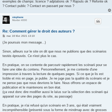
exemples de champs: licence ? adptations ok ? Rajouts ok ? Refonte ok
? Contact public ? Contact en passant par nous ?
stephane
Murder 4000
Re: Comment gérer le droit des auteurs ?
M
mar. 16 févr. 2021 13:10
e
s
(Je poursuis mon message...)
s
a
g
Sinon, ailleurs sur le site on dit que nous ne publions que des scénarios
e
testés éprouvés. Ce n'est plus le cas.
En pratique, on se contente de parcourir rapidement les scénarii pour se
faire une idée du contenu. Personnellement, je me contente d'une
impression à travers la lecture de quelques pages. Si ce que je lis est
lisible et mis en page, je publie. Je ne juge pas la qualité du scénario et je
ne pense pas que nous devrions le faire. Nous offrons un espace de
publication et le maintenons en bon état.
(ça veut donc dire modifier aussi le laïus sur la sélection des scénarii qui
apparait sur une des pages du site, au passage)
En pratique, je n'ai refusé qu'un scénario en 3 ans, qui était vraiment
incompréhensible (présenté sous la forme de mindmap avec de grosses