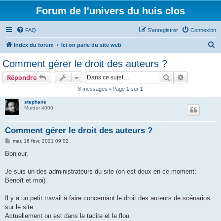
Forum de l'univers du huis clos
FAQ
S’enregistrer
Connexion
R
Index du forum
Ici on parle du site web
e
Comment gérer le droit des auteurs ?
c
Rechercher
Recherche 
Répondre
h
8 messages • Page
1
sur
1
e
stephane
r
Murder 4000
c
h
Comment gérer le droit des auteurs ?
e
M
mar. 16 févr. 2021 09:02
e
r
s
Bonjour,
s
a
g
Je suis un des administrateurs du site (on est deux en ce moment:
e
Benoît et moi).
Il y a un petit travail à faire concernant le droit des auteurs de scénarios
sur le site.
Actuellement on est dans le tacite et le flou.