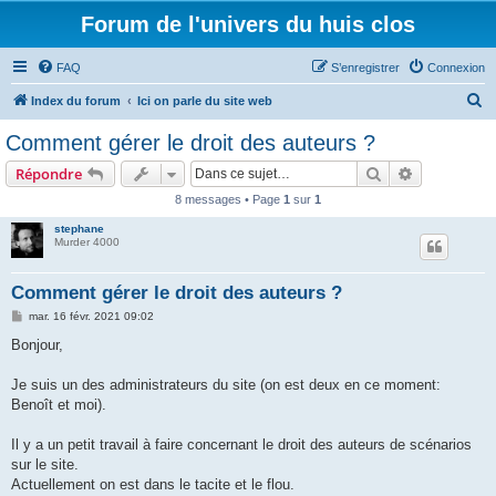
Forum de l'univers du huis clos
FAQ
S’enregistrer
Connexion
R
Index du forum
Ici on parle du site web
e
Comment gérer le droit des auteurs ?
c
Rechercher
Recherche 
Répondre
h
8 messages • Page
1
sur
1
e
stephane
r
Murder 4000
c
h
Comment gérer le droit des auteurs ?
e
M
mar. 16 févr. 2021 09:02
e
r
s
Bonjour,
s
a
g
Je suis un des administrateurs du site (on est deux en ce moment:
e
Benoît et moi).
Il y a un petit travail à faire concernant le droit des auteurs de scénarios
sur le site.
Actuellement on est dans le tacite et le flou.