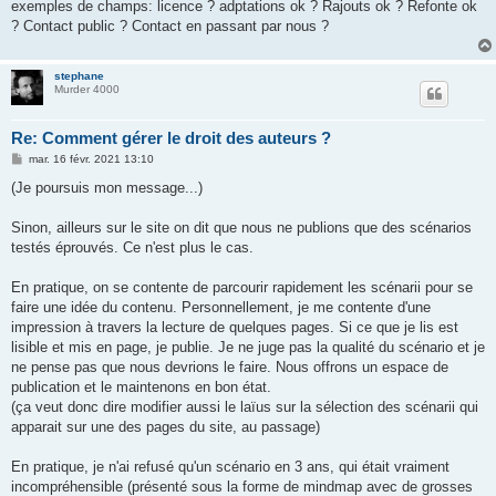
exemples de champs: licence ? adptations ok ? Rajouts ok ? Refonte ok
? Contact public ? Contact en passant par nous ?
stephane
Murder 4000
Re: Comment gérer le droit des auteurs ?
M
mar. 16 févr. 2021 13:10
e
s
(Je poursuis mon message...)
s
a
g
Sinon, ailleurs sur le site on dit que nous ne publions que des scénarios
e
testés éprouvés. Ce n'est plus le cas.
En pratique, on se contente de parcourir rapidement les scénarii pour se
faire une idée du contenu. Personnellement, je me contente d'une
impression à travers la lecture de quelques pages. Si ce que je lis est
lisible et mis en page, je publie. Je ne juge pas la qualité du scénario et je
ne pense pas que nous devrions le faire. Nous offrons un espace de
publication et le maintenons en bon état.
(ça veut donc dire modifier aussi le laïus sur la sélection des scénarii qui
apparait sur une des pages du site, au passage)
En pratique, je n'ai refusé qu'un scénario en 3 ans, qui était vraiment
incompréhensible (présenté sous la forme de mindmap avec de grosses