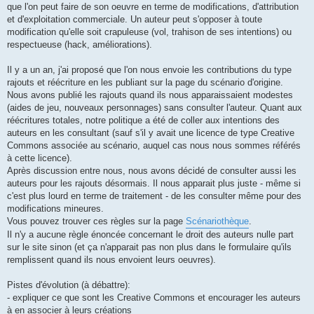
que l'on peut faire de son oeuvre en terme de modifications, d'attribution
et d'exploitation commerciale. Un auteur peut s'opposer à toute
modification qu'elle soit crapuleuse (vol, trahison de ses intentions) ou
respectueuse (hack, améliorations).
Il y a un an, j'ai proposé que l'on nous envoie les contributions du type
rajouts et réécriture en les publiant sur la page du scénario d'origine.
Nous avons publié les rajouts quand ils nous apparaissaient modestes
(aides de jeu, nouveaux personnages) sans consulter l'auteur. Quant aux
réécritures totales, notre politique a été de coller aux intentions des
auteurs en les consultant (sauf s'il y avait une licence de type Creative
Commons associée au scénario, auquel cas nous nous sommes référés
à cette licence).
Après discussion entre nous, nous avons décidé de consulter aussi les
auteurs pour les rajouts désormais. Il nous apparait plus juste - même si
c'est plus lourd en terme de traitement - de les consulter même pour des
modifications mineures.
Vous pouvez trouver ces règles sur la page
Scénariothèque
.
Il n'y a aucune règle énoncée concernant le droit des auteurs nulle part
sur le site sinon (et ça n'apparait pas non plus dans le formulaire qu'ils
remplissent quand ils nous envoient leurs oeuvres).
Pistes d'évolution (à débattre):
- expliquer ce que sont les Creative Commons et encourager les auteurs
à en associer à leurs créations