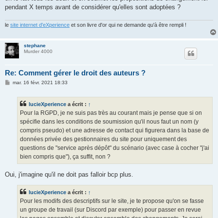
pendant X temps avant de considérer qu'elles sont adoptées ?
le
site internet d'eXperience
et son livre d'or qui ne demande qu'à être rempli !
stephane
Murder 4000
Re: Comment gérer le droit des auteurs ?
M
mar. 16 févr. 2021 18:33
e
s
s
lucieXperience
a écrit :
↑
a
g
Pour la RGPD, je ne suis pas très au courant mais je pense que si on
e
spécifie dans les conditions de soumission qu'il nous faut un nom (y
compris pseudo) et une adresse de contact qui figurera dans la base de
données privée des gestionnaires du site pour uniquement des
questions de "service après dépôt" du scénario (avec case à cocher "j'ai
bien compris que"), ça suffit, non ?
Oui, j'imagine qu'il ne doit pas falloir bcp plus.
lucieXperience
a écrit :
↑
Pour les modifs des descriptifs sur le site, je te propose qu'on se fasse
un groupe de travail (sur Discord par exemple) pour passer en revue