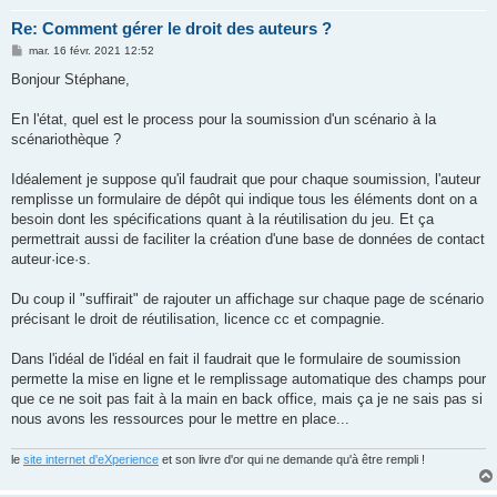
Re: Comment gérer le droit des auteurs ?
M
mar. 16 févr. 2021 12:52
e
s
Bonjour Stéphane,
s
a
g
En l'état, quel est le process pour la soumission d'un scénario à la
e
scénariothèque ?
Idéalement je suppose qu'il faudrait que pour chaque soumission, l'auteur
remplisse un formulaire de dépôt qui indique tous les éléments dont on a
besoin dont les spécifications quant à la réutilisation du jeu. Et ça
permettrait aussi de faciliter la création d'une base de données de contact
auteur·ice·s.
Du coup il "suffirait" de rajouter un affichage sur chaque page de scénario
précisant le droit de réutilisation, licence cc et compagnie.
Dans l'idéal de l'idéal en fait il faudrait que le formulaire de soumission
permette la mise en ligne et le remplissage automatique des champs pour
que ce ne soit pas fait à la main en back office, mais ça je ne sais pas si
nous avons les ressources pour le mettre en place...
le
site internet d'eXperience
et son livre d'or qui ne demande qu'à être rempli !