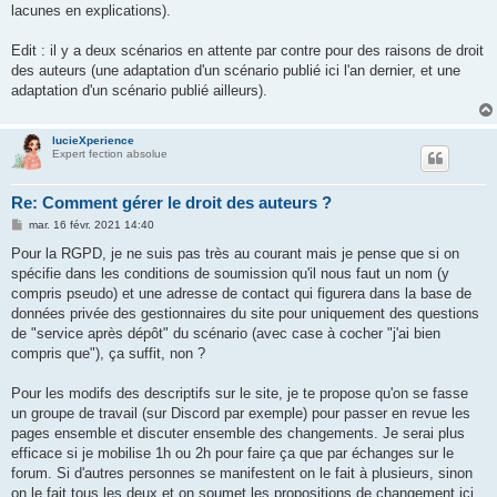
lacunes en explications).
Edit : il y a deux scénarios en attente par contre pour des raisons de droit
des auteurs (une adaptation d'un scénario publié ici l'an dernier, et une
adaptation d'un scénario publié ailleurs).
lucieXperience
Expert fection absolue
Re: Comment gérer le droit des auteurs ?
M
mar. 16 févr. 2021 14:40
e
s
Pour la RGPD, je ne suis pas très au courant mais je pense que si on
s
spécifie dans les conditions de soumission qu'il nous faut un nom (y
a
g
compris pseudo) et une adresse de contact qui figurera dans la base de
e
données privée des gestionnaires du site pour uniquement des questions
de "service après dépôt" du scénario (avec case à cocher "j'ai bien
compris que"), ça suffit, non ?
Pour les modifs des descriptifs sur le site, je te propose qu'on se fasse
un groupe de travail (sur Discord par exemple) pour passer en revue les
pages ensemble et discuter ensemble des changements. Je serai plus
efficace si je mobilise 1h ou 2h pour faire ça que par échanges sur le
forum. Si d'autres personnes se manifestent on le fait à plusieurs, sinon
on le fait tous les deux et on soumet les propositions de changement ici