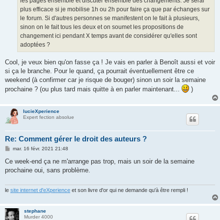
les pages ensemble et discuter ensemble des changements. Je serai
plus efficace si je mobilise 1h ou 2h pour faire ça que par échanges sur
le forum. Si d'autres personnes se manifestent on le fait à plusieurs,
sinon on le fait tous les deux et on soumet les propositions de
changement ici pendant X temps avant de considérer qu'elles sont
adoptées ?
Cool, je veux bien qu'on fasse ça ! Je vais en parler à Benoît aussi et voir
si ça le branche. Pour le quand, ça pourrait éventuellement être ce
weekend (à confirmer car je risque de bouger) sinon un soir la semaine
prochaine ? (ou plus tard mais quitte à en parler maintenant...
)
lucieXperience
Expert fection absolue
Re: Comment gérer le droit des auteurs ?
M
mar. 16 févr. 2021 21:48
e
s
Ce week-end ça ne m'arrange pas trop, mais un soir de la semaine
s
prochaine oui, sans problème.
a
g
e
le
site internet d'eXperience
et son livre d'or qui ne demande qu'à être rempli !
stephane
Murder 4000