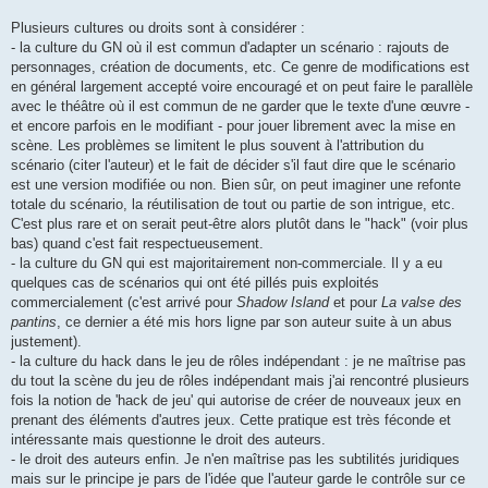
Plusieurs cultures ou droits sont à considérer :
- la culture du GN où il est commun d'adapter un scénario : rajouts de
personnages, création de documents, etc. Ce genre de modifications est
en général largement accepté voire encouragé et on peut faire le parallèle
avec le théâtre où il est commun de ne garder que le texte d'une œuvre -
et encore parfois en le modifiant - pour jouer librement avec la mise en
scène. Les problèmes se limitent le plus souvent à l'attribution du
scénario (citer l'auteur) et le fait de décider s'il faut dire que le scénario
est une version modifiée ou non. Bien sûr, on peut imaginer une refonte
totale du scénario, la réutilisation de tout ou partie de son intrigue, etc.
C'est plus rare et on serait peut-être alors plutôt dans le "hack" (voir plus
bas) quand c'est fait respectueusement.
- la culture du GN qui est majoritairement non-commerciale. Il y a eu
quelques cas de scénarios qui ont été pillés puis exploités
commercialement (c'est arrivé pour
Shadow Island
et pour
La valse des
pantins
, ce dernier a été mis hors ligne par son auteur suite à un abus
justement).
- la culture du hack dans le jeu de rôles indépendant : je ne maîtrise pas
du tout la scène du jeu de rôles indépendant mais j'ai rencontré plusieurs
fois la notion de 'hack de jeu' qui autorise de créer de nouveaux jeux en
prenant des éléments d'autres jeux. Cette pratique est très féconde et
intéressante mais questionne le droit des auteurs.
- le droit des auteurs enfin. Je n'en maîtrise pas les subtilités juridiques
mais sur le principe je pars de l'idée que l'auteur garde le contrôle sur ce