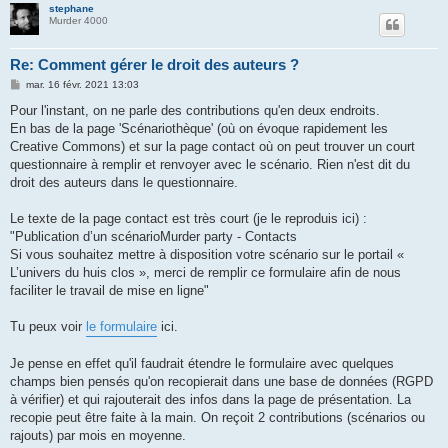
stephane
Murder 4000
Re: Comment gérer le droit des auteurs ?
M
mar. 16 févr. 2021 13:03
e
s
Pour l'instant, on ne parle des contributions qu'en deux endroits.
s
En bas de la page 'Scénariothèque' (où on évoque rapidement les
a
g
Creative Commons) et sur la page contact où on peut trouver un court
e
questionnaire à remplir et renvoyer avec le scénario. Rien n'est dit du
droit des auteurs dans le questionnaire.
Le texte de la page contact est très court (je le reproduis ici) :
"Publication d’un scénarioMurder party - Contacts
Si vous souhaitez mettre à disposition votre scénario sur le portail «
L’univers du huis clos », merci de remplir ce formulaire afin de nous
faciliter le travail de mise en ligne"
Tu peux voir
le formulaire
ici.
Je pense en effet qu'il faudrait étendre le formulaire avec quelques
champs bien pensés qu'on recopierait dans une base de données (RGPD
à vérifier) et qui rajouterait des infos dans la page de présentation. La
recopie peut être faite à la main. On reçoit 2 contributions (scénarios ou
rajouts) par mois en moyenne.