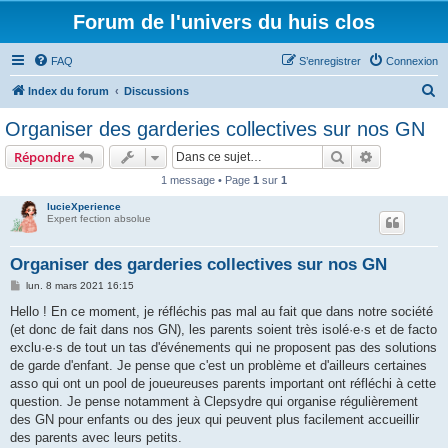
Forum de l'univers du huis clos
FAQ
S’enregistrer
Connexion
R
Index du forum
Discussions
e
Organiser des garderies collectives sur nos GN
c
Rechercher
Recherche 
Répondre
h
1 message • Page
1
sur
1
e
lucieXperience
r
Expert fection absolue
c
h
Organiser des garderies collectives sur nos GN
e
M
lun. 8 mars 2021 16:15
e
r
s
Hello ! En ce moment, je réfléchis pas mal au fait que dans notre société
s
(et donc de fait dans nos GN), les parents soient très isolé·e·s et de facto
a
g
exclu·e·s de tout un tas d'événements qui ne proposent pas des solutions
e
de garde d'enfant. Je pense que c'est un problème et d'ailleurs certaines
asso qui ont un pool de joueureuses parents important ont réfléchi à cette
question. Je pense notamment à Clepsydre qui organise régulièrement
des GN pour enfants ou des jeux qui peuvent plus facilement accueillir
des parents avec leurs petits.