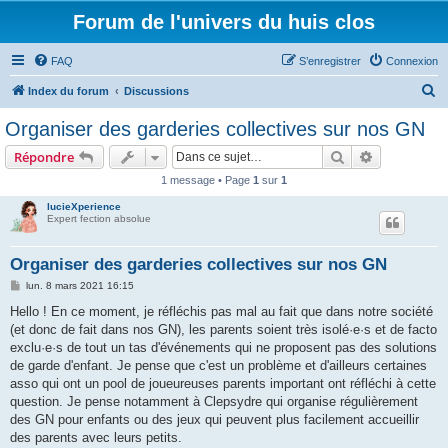
Forum de l'univers du huis clos
FAQ
S’enregistrer
Connexion
R
Index du forum
Discussions
e
Organiser des garderies collectives sur nos GN
c
Rechercher
Recherche 
Répondre
h
1 message • Page
1
sur
1
e
lucieXperience
r
Expert fection absolue
c
h
Organiser des garderies collectives sur nos GN
e
M
lun. 8 mars 2021 16:15
e
r
s
Hello ! En ce moment, je réfléchis pas mal au fait que dans notre société
s
(et donc de fait dans nos GN), les parents soient très isolé·e·s et de facto
a
g
exclu·e·s de tout un tas d'événements qui ne proposent pas des solutions
e
de garde d'enfant. Je pense que c'est un problème et d'ailleurs certaines
asso qui ont un pool de joueureuses parents important ont réfléchi à cette
question. Je pense notamment à Clepsydre qui organise régulièrement
des GN pour enfants ou des jeux qui peuvent plus facilement accueillir
des parents avec leurs petits.