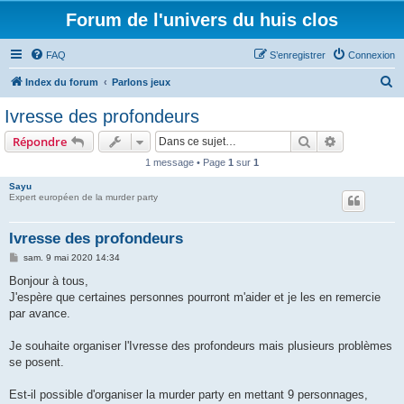
Forum de l'univers du huis clos
FAQ
S’enregistrer
Connexion
R
Index du forum
Parlons jeux
e
Ivresse des profondeurs
c
Rechercher
Recherche 
Répondre
h
1 message • Page
1
sur
1
e
Sayu
r
Expert européen de la murder party
c
h
Ivresse des profondeurs
e
M
sam. 9 mai 2020 14:34
e
r
s
Bonjour à tous,
s
J'espère que certaines personnes pourront m'aider et je les en remercie
a
g
par avance.
e
Je souhaite organiser l'Ivresse des profondeurs mais plusieurs problèmes
se posent.
Est-il possible d'organiser la murder party en mettant 9 personnages,